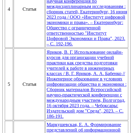
научная конференция по
междисциплинарным исследованиям :
4
Статья
сборник статей, Екатеринбург, 16 июня
2023 года / ООО «Институт цифровой
экономики и права». – Екатеринбург:
Общество с ограниченной
ответственностью "Институт
Цифровой Экономики и Права", 2023.
– С. 192-196.
Яриков, В. Г. Использование онлайн-
курсов для организации учебной
практики как средства подготовки
учителей к работе в инженерных
классах / В. Г. Яриков, А. А. Бабенко //
Инженерное образование в условиях
5
Статья
цифровизации общества и экономики :
Сборник материалов Всероссийской
научно-практической конференции с
международным участием, Волгоград,
16 октября 2023 года. – Чебоксары:
Издательский дом "Среда", 2023. – С.
186-191.
Маркушевская, Е. А. Формирование
представлений об информационной