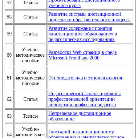
57
Тезисы
учебного курса
Развитие системы дистанционной
58
Статья
поддержки образовательного процесса
Развитие содержания понятия
59
Статья
«дистанционное образование» в
педагогических исследованиях
Учебно-
Разработка Web-страниц в среде
60
методическое
Microsoft FrontPage 2000
пособие
Учебно-
61
методическое
Этнопедагогика и этнопсихология
пособие
Педагогический аспект проблемы
62
Статья
профессиональной ориентации
личности в профессии педагога
Непрерывное дистанционное
63
Тезисы
образование
Учебно-
Глоссарий по дистанционному
64
методическое
образованию и internet-технологиям