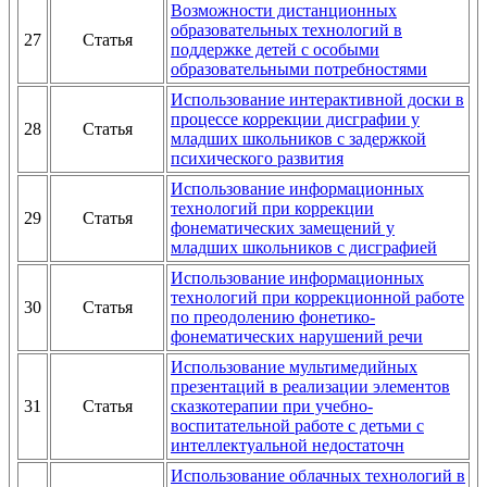
Возможности дистанционных
образовательных технологий в
27
Статья
поддержке детей с особыми
образовательными потребностями
Использование интерактивной доски в
процессе коррекции дисграфии у
28
Статья
младших школьников с задержкой
психического развития
Использование информационных
технологий при коррекции
29
Статья
фонематических замещений у
младших школьников с дисграфией
Использование информационных
технологий при коррекционной работе
30
Статья
по преодолению фонетико-
фонематических нарушений речи
Использование мультимедийных
презентаций в реализации элементов
31
Статья
сказкотерапии при учебно-
воспитательной работе с детьми с
интеллектуальной недостаточн
Использование облачных технологий в