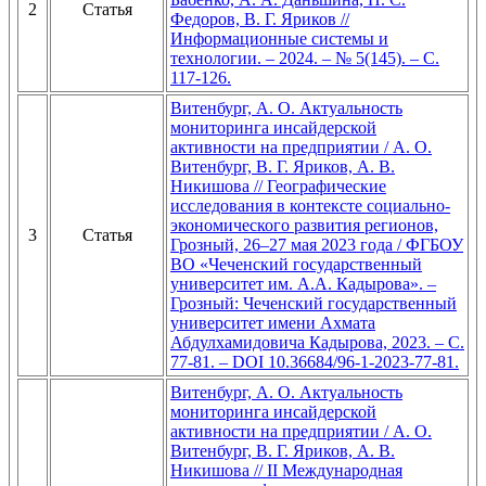
2
Статья
Федоров, В. Г. Яриков //
Информационные системы и
технологии. – 2024. – № 5(145). – С.
117-126.
Витенбург, А. О. Актуальность
мониторинга инсайдерской
активности на предприятии / А. О.
Витенбург, В. Г. Яриков, А. В.
Никишова // Географические
исследования в контексте социально-
экономического развития регионов,
3
Статья
Грозный, 26–27 мая 2023 года / ФГБОУ
ВО «Чеченский государственный
университет им. А.А. Кадырова». –
Грозный: Чеченский государственный
университет имени Ахмата
Абдулхамидовича Кадырова, 2023. – С.
77-81. – DOI 10.36684/96-1-2023-77-81.
Витенбург, А. О. Актуальность
мониторинга инсайдерской
активности на предприятии / А. О.
Витенбург, В. Г. Яриков, А. В.
Никишова // II Международная