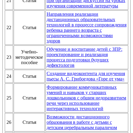
21
Статья
при организации дискуссии на уроках
изучения современной литературы
Направления реализации
дистанционных образовательных
технологий в процессе сопровождения
22
Статья
ребенка раннего возраста с
ограниченными возможностями
здоров
Обучение и воспитание детей с ЗПР:
Учебно-
проектирование и реализация
23
методическое
процесса подготовки будущих
пособие
дефектологов
Создание видеоконтента для изучения
24
Статья
пьесы А. С. Грибоедова «Горе от ума»
Формирование коммуникативных
умений и навыков у старших
25
Статья
дошкольников с общим недоразвитием
речи через использование
интерактивных технологий
Возможности дистанционного
26
Статья
образования в работе с детьми с
детским церебральным параличом