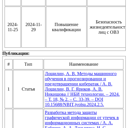
Безопасность
2024-
2024-11-
Повышение
жизнедеятельности
11-25
29
квалификации
лиц с ОВЗ
Публикации:
#
Тип
Наименование
Лощилин, А. В. Методы машинного
обучения в прогнозировании и
предотвращении кибератак / А. В.
1
Статья
Лощилин, В. Г. Яриков, А. В.
Никишова // НБИ технологии. – 2024.
– Т. 18, № 2. – С. 33-39. – DOI
10.15688/NBIT.jvolsu.2024.2.5.
Разработка метода защиты
графической информации от утечек в
информационных системах / А. А.
Бабенко, А. А. Даньшина, Н. С.