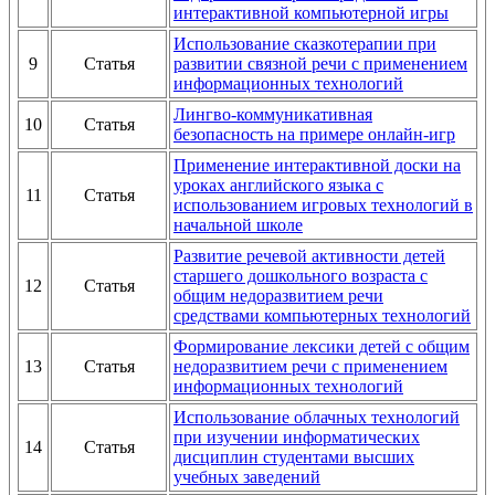
интерактивной компьютерной игры
Использование сказкотерапии при
9
Статья
развитии связной речи с применением
информационных технологий
Лингво-коммуникативная
10
Статья
безопасность на примере онлайн-игр
Применение интерактивной доски на
уроках английского языка с
11
Статья
использованием игровых технологий в
начальной школе
Развитие речевой активности детей
старшего дошкольного возраста с
12
Статья
общим недоразвитием речи
средствами компьютерных технологий
Формирование лексики детей с общим
13
Статья
недоразвитием речи с применением
информационных технологий
Использование облачных технологий
при изучении информатических
14
Статья
дисциплин студентами высших
учебных заведений