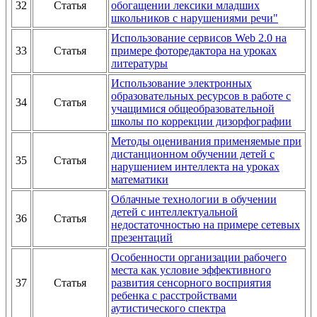
32
Статья
обогащении лексики младших
школьников с нарушениями речи"
Использование сервисов Web 2.0 на
33
Статья
примере фоторедактора на уроках
литературы
Использование электронных
образовательных ресурсов в работе с
34
Статья
учащимися общеобразовательной
школы по коррекции дизорфографии
Методы оценивания применяемые при
дистанционном обучении детей с
35
Статья
нарушением интеллекта на уроках
математики
Облачные технологии в обучении
детей с интеллектуальной
36
Статья
недостаточностью на примере сетевых
презентаций
Особенности организации рабочего
места как условие эффективного
37
Статья
развития сенсорного восприятия
ребенка с расстройствами
аутистического спектра