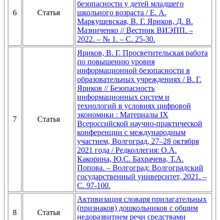
безопасности у детей младшего
6
Статья
школьного возраста / Е. А.
Маркушевская, В. Г. Яриков, Д. В.
Мазниченко // Вестник ВИЭПП. –
2022. – № 1. – С. 25-30.
Яриков, В. Г. Просветительская работа
по повышению уровня
информационной безопасности в
образовательных учреждениях / В. Г.
Яриков // Безопасность
информационных систем и
технологий в условиях цифровой
экономики : Материалы IX
7
Статья
Всероссийской научно-практической
конференции с международным
участием, Волгоград, 27–28 октября
2021 года / Редколлегия: О.А.
Какорина, Ю.С. Бахрачева, Т.А.
Попова. – Волгоград: Волгоградский
государственный университет, 2021. –
С. 97-100.
Активизация словаря прилагательных
(признаков) дошкольников с общим
8
Статья
недоразвитием речи средствами