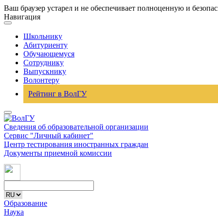
Ваш браузер устарел и не обеспечивает полноценную и безопа
Навигация
Школьнику
Абитуриенту
Обучающемуся
Сотруднику
Выпускнику
Волонтеру
Рейтинг в ВолГУ
Сведения об образовательной организации
Сервис "Личный кабинет"
Центр тестирования иностранных граждан
Документы приемной комиссии
Образование
Наука