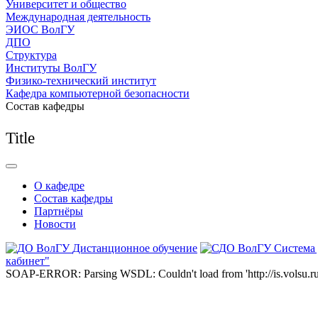
Университет и общество
Международная деятельность
ЭИОС ВолГУ
ДПО
Структура
Институты ВолГУ
Физико-технический институт
Кафедра компьютерной безопасности
Состав кафедры
Title
О кафедре
Состав кафедры
Партнёры
Новости
Дистанционное обучение
Система
кабинет"
SOAP-ERROR: Parsing WSDL: Couldn't load from 'http://is.volsu.ru/1cu