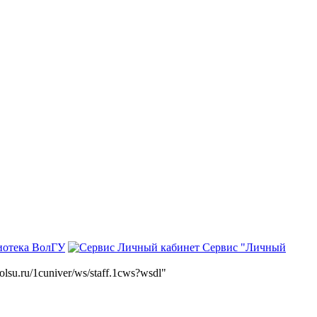
иотека ВолГУ
Сервис "Личный
volsu.ru/1cuniver/ws/staff.1cws?wsdl"