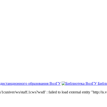
 дистанционного образования ВолГУ
Библ
niver/ws/staff.1cws?wsdl' : failed to load external entity "http://is.