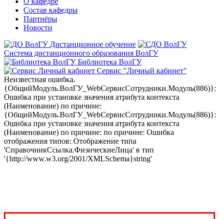
О кафедре
Состав кафедры
Партнёры
Новости
Дистанционное обучение
Система дистанционного образования ВолГУ
Библиотека ВолГУ
Сервис "Личный кабинет"
Неизвестная ошибка.
{ОбщийМодуль.ВолГУ_WebСервисСотрудники.Модуль(886)}:
Ошибка при установке значения атрибута контекста
(Наименование) по причине:
{ОбщийМодуль.ВолГУ_WebСервисСотрудники.Модуль(886)}:
Ошибка при установке значения атрибута контекста
(Наименование) по причине: по причине: Ошибка
отображения типов: Отображение типа
'СправочникСсылка.ФизическиеЛица' в тип
'{http://www.w3.org/2001/XMLSchema}string'