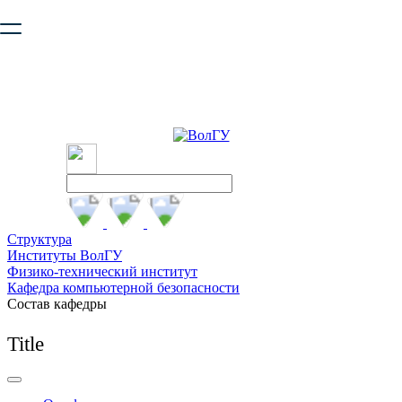
Ваш браузер устарел и не обеспечивает полноценную и
безопасную работу с сайтом. Пожалуйста
обновите браузер
,
чтобы улучшить взаимодействие с сайтом.
Структура
Институты ВолГУ
Физико-технический институт
Кафедра компьютерной безопасности
Состав кафедры
Title