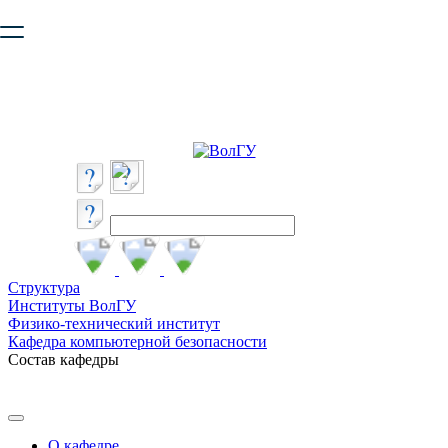
Ваш браузер устарел и не обеспечивает полноценную и
безопасную работу с сайтом. Пожалуйста
обновите браузер
,
чтобы улучшить взаимодействие с сайтом.
Структура
Институты ВолГУ
Физико-технический институт
Кафедра компьютерной безопасности
Состав кафедры
О кафедре