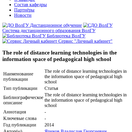
Состав кафедры
Партнёры
Новости
Дистанционное обучение
Система дистанционного образования ВолГУ
Библиотека ВолГУ
Сервис "Личный кабинет"
The role of distance learning technologies in the
information space of pedagogical high school
The role of distance learning technologies in
Наименование
the information space of pedagogical high
публикации
school
Тип публикации
Статья
The role of distance learning technologies in
Библиографическое
the information space of pedagogical high
описание
school
Аннотация
-
Ключевые cлова
-
Год публикации
2014
Автор(ы)
Яриков Владислав Георгиевич