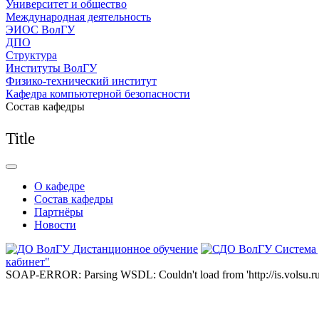
Университет и общество
Международная деятельность
ЭИОС ВолГУ
ДПО
Структура
Институты ВолГУ
Физико-технический институт
Кафедра компьютерной безопасности
Состав кафедры
Title
О кафедре
Состав кафедры
Партнёры
Новости
Дистанционное обучение
Система
кабинет"
SOAP-ERROR: Parsing WSDL: Couldn't load from 'http://is.volsu.ru/1cu