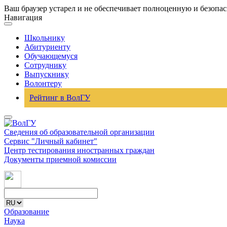
Ваш браузер устарел и не обеспечивает полноценную и безопа
Навигация
Школьнику
Абитуриенту
Обучающемуся
Сотруднику
Выпускнику
Волонтеру
Рейтинг в ВолГУ
Сведения об образовательной организации
Сервис "Личный кабинет"
Центр тестирования иностранных граждан
Документы приемной комиссии
Образование
Наука