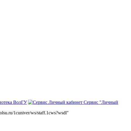
иотека ВолГУ
Сервис "Личный
volsu.ru/1cuniver/ws/staff.1cws?wsdl"