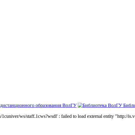
 дистанционного образования ВолГУ
Библ
niver/ws/staff.1cws?wsdl' : failed to load external entity "http://is.