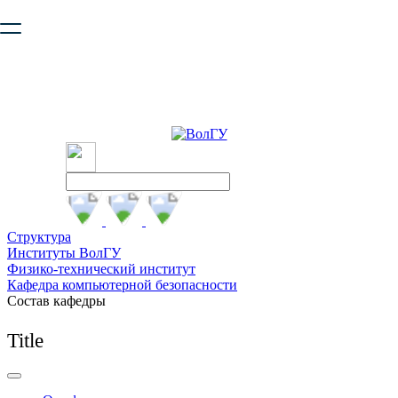
Ваш браузер устарел и не обеспечивает полноценную и
безопасную работу с сайтом. Пожалуйста
обновите браузер
,
чтобы улучшить взаимодействие с сайтом.
Структура
Институты ВолГУ
Физико-технический институт
Кафедра компьютерной безопасности
Состав кафедры
Title