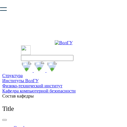
Ваш браузер устарел и не обеспечивает полноценную и
безопасную работу с сайтом. Пожалуйста
обновите браузер
,
чтобы улучшить взаимодействие с сайтом.
Структура
Институты ВолГУ
Физико-технический институт
Кафедра компьютерной безопасности
Состав кафедры
Title