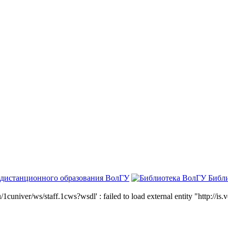
 дистанционного образования ВолГУ
Библ
niver/ws/staff.1cws?wsdl' : failed to load external entity "http://is.