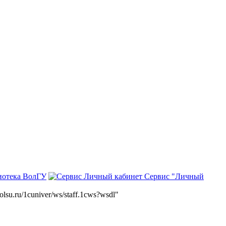
иотека ВолГУ
Сервис "Личный
volsu.ru/1cuniver/ws/staff.1cws?wsdl"