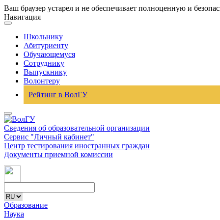
Ваш браузер устарел и не обеспечивает полноценную и безопа
Навигация
Школьнику
Абитуриенту
Обучающемуся
Сотруднику
Выпускнику
Волонтеру
Рейтинг в ВолГУ
Сведения об образовательной организации
Сервис "Личный кабинет"
Центр тестирования иностранных граждан
Документы приемной комиссии
Образование
Наука