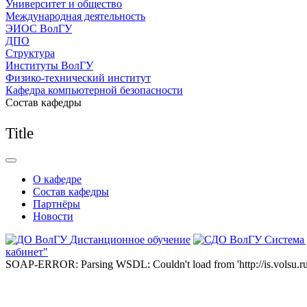
Университет и общество
Международная деятельность
ЭИОС ВолГУ
ДПО
Структура
Институты ВолГУ
Физико-технический институт
Кафедра компьютерной безопасности
Состав кафедры
Title
О кафедре
Состав кафедры
Партнёры
Новости
Дистанционное обучение
Система
кабинет"
SOAP-ERROR: Parsing WSDL: Couldn't load from 'http://is.volsu.ru/1cu