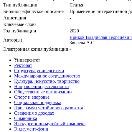
Тип публикации
Статья
Библиографическое описание
Применение интерактивной до
Аннотация
-
Ключевые cлова
-
Год публикации
2020
Яриков Владислав Георгиевич
Автор(ы)
Зверева А.С.
Электронная копия публикации
-
Университет
Ректорат
Структура университета
Международное сотрудничество
Культура, искусство, творчество
Направления деятельности
Общественные организации
Спорт и здоровье
Социальная поддержка
Программа устойчивого развития
Сведения о доходах
Символика
Экскурсионно-музейный комплекс
Эндаумент-фонд