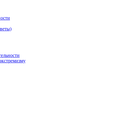
ности
оветы)
тельности
экстремизму