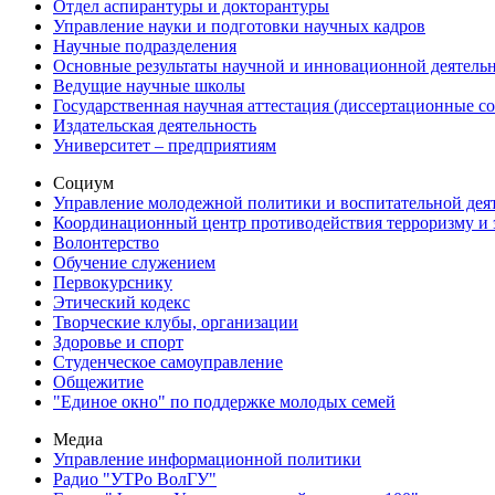
Отдел аспирантуры и докторантуры
Управление науки и подготовки научных кадров
Научные подразделения
Основные результаты научной и инновационной деятель
Ведущие научные школы
Государственная научная аттестация (диссертационные с
Издательская деятельность
Университет – предприятиям
Социум
Управление молодежной политики и воспитательной дея
Координационный центр противодействия терроризму и 
Волонтерство
Обучение служением
Первокурснику
Этический кодекс
Творческие клубы, организации
Здоровье и спорт
Студенческое самоуправление
Общежитие
"Единое окно" по поддержке молодых семей
Медиа
Управление информационной политики
Радио "УТРо ВолГУ"