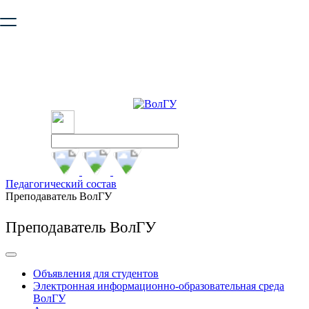
Ваш браузер устарел и не обеспечивает полноценную и
безопасную работу с сайтом. Пожалуйста
обновите браузер
,
чтобы улучшить взаимодействие с сайтом.
Педагогический состав
Преподаватель ВолГУ
Преподаватель ВолГУ
Объявления для студентов
Электронная информационно-образовательная среда
ВолГУ