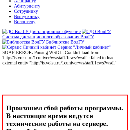
Аспиранту
Абитуриенту
Сотруднику
Выпускнику
Волонтеру
Дистанционное обучение
Система дистанционного образования ВолГУ
Библиотека ВолГУ
Сервис "Личный кабинет"
SOAP-ERROR: Parsing WSDL: Couldn't load from
'http://is.volsu.ru/1cuniver/ws/staff.1cws?wsdl' : failed to load
external entity "http://is.volsu.ru/1cuniver/ws/staff.1cws?wsdl"
Произошел сбой работы программы.
В настоящее время ведутся
технические работы на сервере.