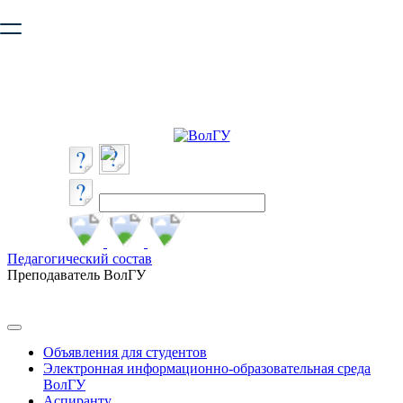
Ваш браузер устарел и не обеспечивает полноценную и
безопасную работу с сайтом. Пожалуйста
обновите браузер
,
чтобы улучшить взаимодействие с сайтом.
Педагогический состав
Преподаватель ВолГУ
Объявления для студентов
Электронная информационно-образовательная среда
ВолГУ
Аспиранту