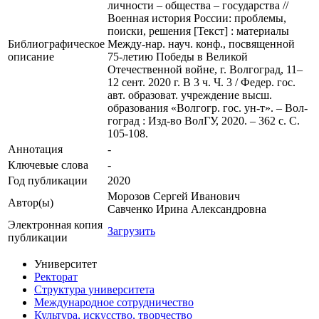
личности – общества – государства //
Военная история России: проблемы,
поиски, решения [Текст] : материалы
Библиографическое
Между-нар. науч. конф., посвященной
описание
75-летию Победы в Великой
Отечественной войне, г. Волгоград, 11–
12 сент. 2020 г. В 3 ч. Ч. 3 / Федер. гос.
авт. образоват. учреждение высш.
образования «Волгогр. гос. ун-т». – Вол-
гоград : Изд-во ВолГУ, 2020. – 362 с. С.
105-108.
Аннотация
-
Ключевые cлова
-
Год публикации
2020
Морозов Сергей Иванович
Автор(ы)
Савченко Ирина Александровна
Электронная копия
Загрузить
публикации
Университет
Ректорат
Структура университета
Международное сотрудничество
Культура, искусство, творчество