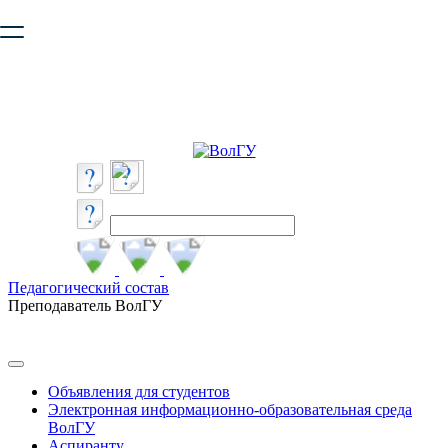
Ваш браузер устарел и не обеспечивает полноценную и
безопасную работу с сайтом. Пожалуйста
обновите браузер
,
чтобы улучшить взаимодействие с сайтом.
Педагогический состав
Преподаватель ВолГУ
Объявления для студентов
Электронная информационно-образовательная среда
ВолГУ
Аспиранту