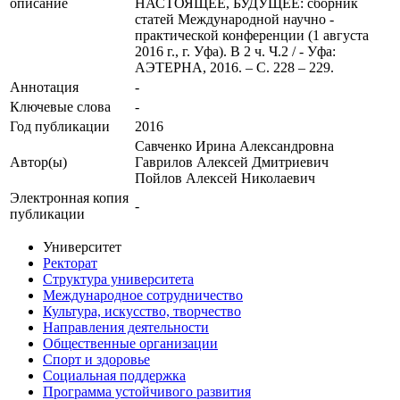
описание
НАСТОЯЩЕЕ, БУДУЩЕЕ: сборник
статей Международной научно -
практической конференции (1 августа
2016 г., г. Уфа). В 2 ч. Ч.2 / - Уфа:
АЭТЕРНА, 2016. – С. 228 – 229.
Аннотация
-
Ключевые cлова
-
Год публикации
2016
Савченко Ирина Александровна
Автор(ы)
Гаврилов Алексей Дмитриевич
Пойлов Алексей Николаевич
Электронная копия
-
публикации
Университет
Ректорат
Структура университета
Международное сотрудничество
Культура, искусство, творчество
Направления деятельности
Общественные организации
Спорт и здоровье
Социальная поддержка
Программа устойчивого развития