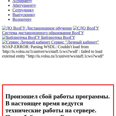
Аспиранту
Абитуриенту
Сотруднику
Выпускнику
Волонтеру
Дистанционное обучение
Система дистанционного образования ВолГУ
Библиотека ВолГУ
Сервис "Личный кабинет"
SOAP-ERROR: Parsing WSDL: Couldn't load from
'http://is.volsu.ru/1cuniver/ws/staff.1cws?wsdl' : failed to load
external entity "http://is.volsu.ru/1cuniver/ws/staff.1cws?wsdl"
Произошел сбой работы программы.
В настоящее время ведутся
технические работы на сервере.