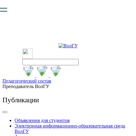
Ваш браузер устарел и не обеспечивает полноценную и
безопасную работу с сайтом. Пожалуйста
обновите браузер
,
чтобы улучшить взаимодействие с сайтом.
Педагогический состав
Преподаватель ВолГУ
Публикации
Объявления для студентов
Электронная информационно-образовательная среда
ВолГУ