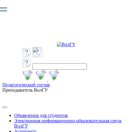
Ваш браузер устарел и не обеспечивает полноценную и
безопасную работу с сайтом. Пожалуйста
обновите браузер
,
чтобы улучшить взаимодействие с сайтом.
Педагогический состав
Преподаватель ВолГУ
Объявления для студентов
Электронная информационно-образовательная среда
ВолГУ
Аспиранту