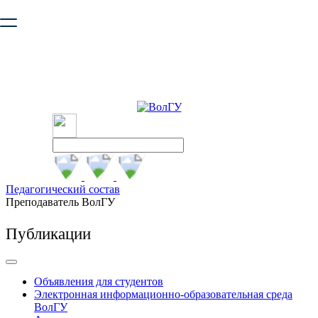
Ваш браузер устарел и не обеспечивает полноценную и
безопасную работу с сайтом. Пожалуйста
обновите браузер
,
чтобы улучшить взаимодействие с сайтом.
Педагогический состав
Преподаватель ВолГУ
Публикации
Объявления для студентов
Электронная информационно-образовательная среда
ВолГУ