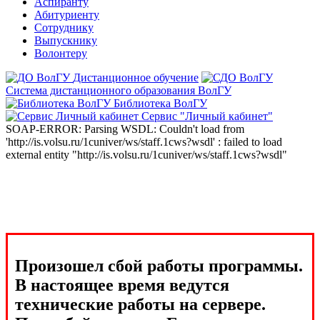
Аспиранту
Абитуриенту
Сотруднику
Выпускнику
Волонтеру
Дистанционное обучение
Система дистанционного образования ВолГУ
Библиотека ВолГУ
Сервис "Личный кабинет"
SOAP-ERROR: Parsing WSDL: Couldn't load from
'http://is.volsu.ru/1cuniver/ws/staff.1cws?wsdl' : failed to load
external entity "http://is.volsu.ru/1cuniver/ws/staff.1cws?wsdl"
Произошел сбой работы программы.
В настоящее время ведутся
технические работы на сервере.