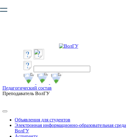
Ваш браузер устарел и не обеспечивает полноценную и
безопасную работу с сайтом. Пожалуйста
обновите браузер
,
чтобы улучшить взаимодействие с сайтом.
Педагогический состав
Преподаватель ВолГУ
Объявления для студентов
Электронная информационно-образовательная среда
ВолГУ
Аспиранту