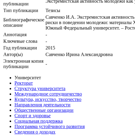
Экстремистская активность молодежи как 
публикации
Тип публикации
Тезисы
Савченко И.А. Экстремистская активность
Библиографическое
риски в поведении молодежи: материалы XVI
описание
Южный Федеральный университет. – Ростов-
Аннотация
-
Ключевые cлова
-
Год публикации
2015
Автор(ы)
Савченко Ирина Александровна
Электронная копия
-
публикации
Университет
Ректорат
Структура университета
Международное сотрудничество
Культура, искусство, творчество
Направления деятельности
Общественные организации
Спорт и здоровье
Социальная поддержка
Программа устойчивого развития
Сведения о доходах