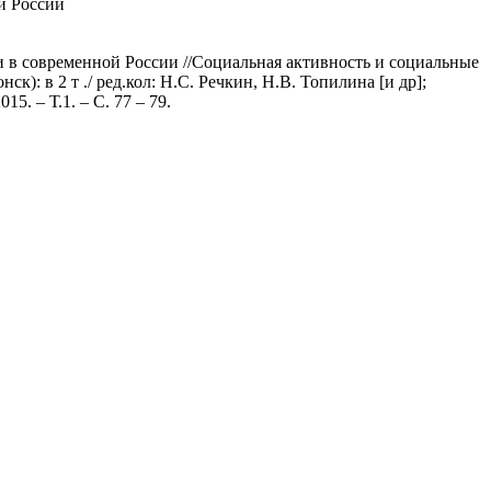
й России
и в современной России //Социальная активность и социальные
): в 2 т ./ ред.кол: Н.С. Речкин, Н.В. Топилина [и др];
. – Т.1. – С. 77 – 79.