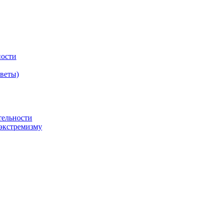
ности
оветы)
тельности
экстремизму