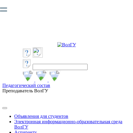
Ваш браузер устарел и не обеспечивает полноценную и
безопасную работу с сайтом. Пожалуйста
обновите браузер
,
чтобы улучшить взаимодействие с сайтом.
Педагогический состав
Преподаватель ВолГУ
Объявления для студентов
Электронная информационно-образовательная среда
ВолГУ
Аспиранту