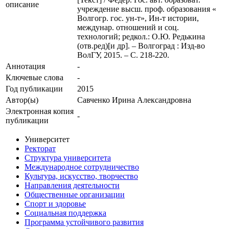
описание
учреждение высш. проф. образования «
Волгогр. гос. ун-т», Ин-т истории,
междунар. отношений и соц.
технологий; редкол.: О.Ю. Редькина
(отв.ред)[и др]. – Волгоград : Изд-во
ВолГУ, 2015. – С. 218-220.
Аннотация
-
Ключевые cлова
-
Год публикации
2015
Автор(ы)
Савченко Ирина Александровна
Электронная копия
-
публикации
Университет
Ректорат
Структура университета
Международное сотрудничество
Культура, искусство, творчество
Направления деятельности
Общественные организации
Спорт и здоровье
Социальная поддержка
Программа устойчивого развития