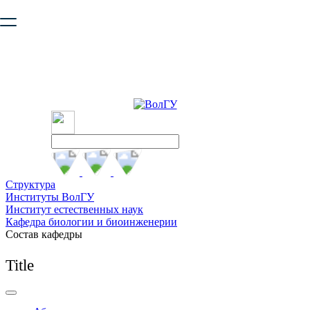
Ваш браузер устарел и не обеспечивает полноценную и
безопасную работу с сайтом. Пожалуйста
обновите браузер
,
чтобы улучшить взаимодействие с сайтом.
Структура
Институты ВолГУ
Институт естественных наук
Кафедра биологии и биоинженерии
Состав кафедры
Title