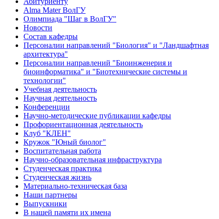
Абитуриенту
Alma Mater ВолГУ
Олимпиада "Шаг в ВолГУ"
Новости
Состав кафедры
Персоналии направлений "Биология" и "Ландшафтная
архитектура"
Персоналии направлений "Биоинженерия и
биоинформатика" и "Биотехнические системы и
технологии"
Учебная деятельность
Научная деятельность
Конференции
Научно-методические публикации кафедры
Профориентационная деятельность
Клуб "КЛЕН"
Кружок "Юный биолог"
Воспитательная работа
Научно-образовательная инфраструктура
Студенческая практика
Студенческая жизнь
Материально-техническая база
Наши партнеры
Выпускники
В нашей памяти их имена