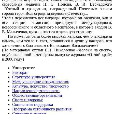
серебряных медалей Н. С. Попова, В. И. Вернадского
...Ученый и гражданин, награжденный Почетным знаком
города-героя Волгограда за верность Отечеству...
Чтобы перечислить все награды, которые он заслужил, как и
все секции, комиссии, президиумы международного,
всероссийского и областного масштабов, в которые входил В.
В. Малыченко, нужно отвести отдельную страницу.
Но может ли быть более высокая награда, чем благодарная
память, чем тепло и свет, оставшиеся в душе у каждого, кто
хоть немного был знаком с Вячеславом Васильевичем?
(По материалам статьи Е.Н. Николаенко «Яблоки на снегу»,
опубликованной в четвёртом выпуске журнала «Отчий край»
в 2006 году.)
Университет
Ректорат
Структура университета
Международное сотрудничество
Культура, искусство, творчество
Направления деятельности
Общественные организации
Спорт и здоровье
Социальная поддержка
Программа устойчивого развития
Сведения о доходах