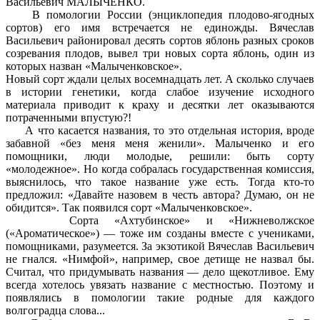
Васильевич МАЛЫЧЕНКО.
В помологии России (энциклопедия плодово-ягодных
сортов) его имя встречается не единожды. Вячеслав
Васильевич районировал десять сортов яблонь разных сроков
созревания плодов, вывел три новых сорта яблонь, один из
которых назван «Малыченковское».
Новый сорт ждали целых восемнадцать лет. А сколько случаев
в истории генетики, когда слабое изучение исходного
материала приводит к краху и десятки лет оказываются
потраченными впустую?!
А что касается названия, то это отдельная история, вроде
забавной «без меня меня женили». Малыченко и его
помощники, люди молодые, решили: быть сорту
«молодежное». Но когда собралась государственная комиссия,
выяснилось, что такое название уже есть. Тогда кто-то
предложил: «Давайте назовем в честь автора? Думаю, он не
обидится». Так появился сорт «Малыченковское».
Сорта «Ахтубинское» и «Нижневолжское
(«Ароматическое») — тоже им созданы вместе с учениками,
помощниками, разумеется. За экзотикой Вячеслав Васильевич
не гнался. «Нимфой», например, свое детище не назвал бы.
Считал, что придумывать названия — дело щекотливое. Ему
всегда хотелось увязать название с местностью. Поэтому и
появлялись в помологии такие родные для каждого
волгоградца слова...