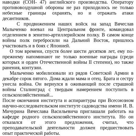
наводки (СОН- 47) английского производства. Оператору
противовоздушной обороны не раз приходилось не только
небесные границы охранять, но и отражать атаки
десантников.
С продвижением наших войск на запад Вячеслав
Малыченко воевал на Центральном фронте, командовал
отделением в зенитно-артиллерийском полку. В самом конце
войны полк перебросили на Дальний Восток, пришлось
участвовать и в боях с Японией.
О том времени, спустя более шести десятков лет, ему по-
прежнему напоминают не только военные награды (среди
которых и орден Отечественной войны II степени), но также
ранения, контузии.
Малыченко мобилизовали из рядов Советской Армии в
декабре сорок пятого. Дома ждали мама и отец. Брата и сестру
унесла война. Он вернулся в оживающий после страшной
войны Сталинград с твердым намерением поступить в
сельскохозяйственный...
После окончания института и аспирантуры при Всесоюзном
научно-исследовательском институте садоводства имени И. В.
Мичурина Вячеслава Васильевича приглашали работать на
кафедре родного сельскохозяйственного института. Но он
отказался от этого предложения, считал, что
преподавательской деятельности должен предшествовать
опыт практической работы.