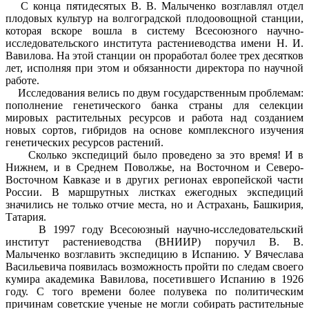
С конца пятидесятых В. В. Малыченко возглавлял отдел
плодовых культур на волгоградской плодоовощной станции,
которая вскоре вошла в систему Всесоюзного научно-
исследовательского института растениеводства имени Н. И.
Вавилова. На этой станции он проработал более трех десятков
лет, исполняя при этом и обязанности директора по научной
работе.
Исследования велись по двум государственным проблемам:
пополнение генетического банка страны для селекции
мировых растительных ресурсов и работа над созданием
новых сортов, гибридов на основе комплексного изучения
генетических ресурсов растений.
Сколько экспедиций было проведено за это время! И в
Нижнем, и в Среднем Поволжье, на Восточном и Северо-
Восточном Кавказе и в других регионах европейской части
России. В маршрутных листках ежегодных экспедиций
значились не только отчие места, но и Астрахань, Башкирия,
Татария.
В 1997 году Всесоюзный научно-исследовательский
институт растениеводства (ВНИИР) поручил В. В.
Малыченко возглавить экспедицию в Испанию. У Вячеслава
Васильевича появилась возможность пройти по следам своего
кумира академика Вавилова, посетившего Испанию в 1926
году. С того времени более полувека по политическим
причинам советские ученые не могли собирать растительные