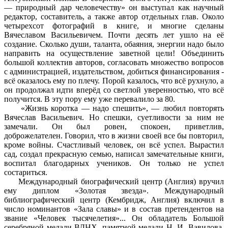
— природный дар человечеству» он выступал как научный
редактор, составитель, а также автор отдельных глав. Около
четырехсот фотографий в книге, и многие сделаны
Вячеславом Васильевичем. Почти десять лет ушло на её
создание. Сколько души, таланта, обаяния, энергии надо было
направить на осуществление заветной цели! Объединить
большой коллектив авторов, согласовать множество вопросов
с администрацией, издательством, добиться финансирования -
всё оказалось ему по плечу. Порой казалось, что всё рухнуло, а
он продолжал идти вперёд со светлой уверенностью, что всё
получится. В эту пору ему уже перевалило за 80.
«Жизнь коротка — надо спешить», — любил повторять
Вячеслав Васильевич. Но спешки, суетливости за ним не
замечали. Он был ровен, спокоен, приветлив,
доброжелателен. Говорил, что в жизни своей все бы повторил,
кроме войны. Счастливый человек, он всё успел. Вырастил
сад, создал прекрасную семью, написал замечательные книги,
воспитал благодарных учеников. Он только не успел
состариться.
Международный биографический центр (Англия) вручил
ему диплом «Золотая звезда». Международный
библиографический центр (Кембридж, Англия) включил в
число номинантов «Зала славы» и в состав претендентов на
звание «Человек тысячелетия»... Он обладатель Большой
серебряной медали ВДНХ, памятной медали Н. И. Вавилова,