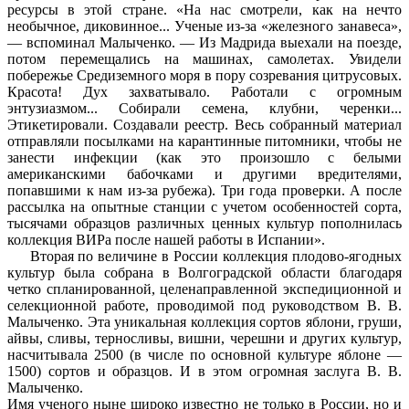
ресурсы в этой стране. «На нас смотрели, как на нечто
необычное, диковинное... Ученые из-за «железного занавеса»,
— вспоминал Малыченко. — Из Мадрида выехали на поезде,
потом перемещались на машинах, самолетах. Увидели
побережье Средиземного моря в пору созревания цитрусовых.
Красота! Дух захватывало. Работали с огромным
энтузиазмом... Собирали семена, клубни, черенки...
Этикетировали. Создавали реестр. Весь собранный материал
отправляли посылками на карантинные питомники, чтобы не
занести инфекции (как это произошло с белыми
американскими бабочками и другими вредителями,
попавшими к нам из-за рубежа). Три года проверки. А после
рассылка на опытные станции с учетом особенностей сорта,
тысячами образцов различных ценных культур пополнилась
коллекция ВИРа после нашей работы в Испании».
Вторая по величине в России коллекция плодово-ягодных
культур была собрана в Волгоградской области благодаря
четко спланированной, целенаправленной экспедиционной и
селекционной работе, проводимой под руководством В. В.
Малыченко. Эта уникальная коллекция сортов яблони, груши,
айвы, сливы, терносливы, вишни, черешни и других культур,
насчитывала 2500 (в числе по основной культуре яблоне —
1500) сортов и образцов. И в этом огромная заслуга В. В.
Малыченко.
Имя ученого ныне широко известно не только в России, но и