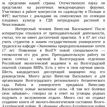
за пределами нашей страны. Отечественную науку он
представлял на различных международных форумах.
Участвовал в работе конгрессов по садоводству в Польше и
ФРГ; выступал с докладами на симпозиумах по селекции
плодовых культур в ГДР, интродукции растений в
Чехословакии.
Интересный человек Вячеслав Васильевич! После
аспирантуры отказался от преподавательской деятельности,
считал, что не имеет достаточной практики. А в 67 лет стал
учить студентов в нашем государственном университете и
трудился на кафедре «Экономика природопользования» почти
17 лет. Появление в ВолГУ новой специальности —
геоэкология его рук дело. Преподавательскую работу он
умело сочетал с научной в Волгоградском отделении
Российской экологической академии и на Волгоградской
опытной станции ВИРа. Есть у него и своя научная школа.
Шесть кандидатских диссертаций защищено под его
руководством. Много делал Вячеслав Васильевич и для
организации Волгоградского регионального ботанического
сада. Работа в университете придавала Вячеславу
Васильевичу новые жизненные силы. «Я там все болячки
свои забываю»,- говорил он в ответ на уговоры родных
подумать о заслуженном отдыхе. Много сил он отдавал
созданию книги об эколого-биологическом состоянии Волго-
Ахтубинской поймы. В сборнике «Волго-Ахтубинская пойма