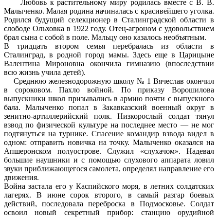
Любовь к растительному миру родилась вместе с В. В.
Малыченко. Малая родина начиналась с красивейшего уголка.
Родился будущий селекционер в Сталинградской области в
слободе Ольховка в 1922 году. Отец-агроном с удовольствием
брал сына с собой в поле. Мальцу оно казалось необъятным.
В тридцать втором семья перебралась из области в
Сталинград, в родной город мамы. Здесь еще в Царицыне
Валентина Мироновна окончила гимназию (впоследствии
всю жизнь учила детей).
Среднюю железнодорожную школу № 1 Вячеслав окончил
в сороковом. Пахло войной. По приказу Ворошилова
выпускники школ призывались в армию почти с выпускного
бала. Малыченко попал в Закавказский военный округ в
зенитно-артиллерийский полк. Низкорослый солдат тянул
взвод по физической культуре на последнее место — не мог
подтянуться на турнике. Спасение командир взвода видел в
одном: отправить новичка на точку. Малыченко оказался на
Апшеронском полуострове. Служил «слухачом». Надевал
большие наушники и с помощью слухового аппарата ловил
звуки приближающегося самолета, определял направление его
движения.
Война застала его у Каспийского моря, в летних солдатских
лагерях. В июне сорок второго, в самый разгар боевых
действий, последовала переброска в Подмосковье. Солдат
освоил новый секретный прибор: станцию орудийной