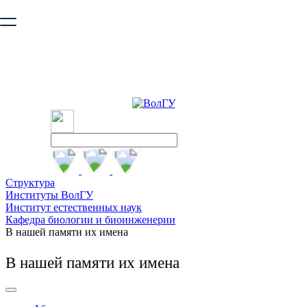
Ваш браузер устарел и не обеспечивает полноценную и
безопасную работу с сайтом. Пожалуйста
обновите браузер
,
чтобы улучшить взаимодействие с сайтом.
Структура
Институты ВолГУ
Институт естественных наук
Кафедра биологии и биоинженерии
В нашей памяти их имена
В нашей памяти их имена