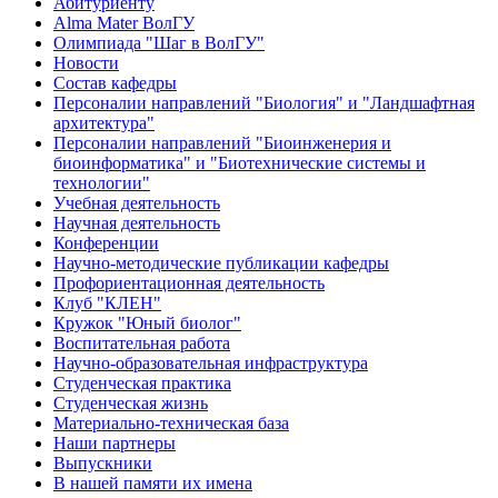
Абитуриенту
Alma Mater ВолГУ
Олимпиада "Шаг в ВолГУ"
Новости
Состав кафедры
Персоналии направлений "Биология" и "Ландшафтная
архитектура"
Персоналии направлений "Биоинженерия и
биоинформатика" и "Биотехнические системы и
технологии"
Учебная деятельность
Научная деятельность
Конференции
Научно-методические публикации кафедры
Профориентационная деятельность
Клуб "КЛЕН"
Кружок "Юный биолог"
Воспитательная работа
Научно-образовательная инфраструктура
Студенческая практика
Студенческая жизнь
Материально-техническая база
Наши партнеры
Выпускники
В нашей памяти их имена