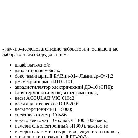
- научно-исследовательские лаборатории, оснащенные
лабораторным оборудованием:
шкаф вытяжной;
лабораторная мебель;
бокс ламинарный БАВнп-01-«Ламинар-С»-1,2
рH-метр иономер ИПЛ-101;
аквадистиллятор электрический ДЭ-10 (СПБ);
баня термостатирующая шестиместная;
весы ACCULAB VIC-610d2;
весы аналитические ВЛР-200;
весы торсионные ВТ-5000;
спектрофотометр СФ-56
дозатор автомат. Экохим ОП 100-1000 мкл.;
измеритель электронный pH300 влажности;
измеритель температуры и освещенности почвы;
стерилизатор воздушный ГП-20-3;