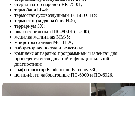
стерилизатор паровой ВК-75-01;
термобаня БВ-4;
термостат суховоздушный ТС1/80 СПУ;
термостат (водяная баня Н-6);
террариум 3Х;
шкаф сушильный ШС-80-01 (Т-200);
мешалка магнитная ММ-5;
микротом санный МС-1ПА;
лабораторная посуда и реактивы;
комплекс аппаратно-программный "Валента" для
проведения исследований и функциональной
диагностики;
графопроектор Kindermann Famulus 336;
центрифуги лабораторные ПЭ-6900 и ПЭ-6926.