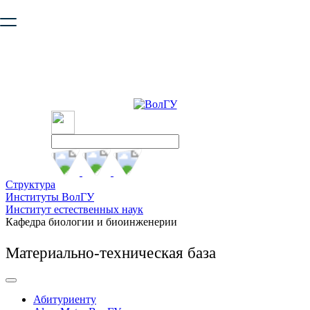
Ваш браузер устарел и не обеспечивает полноценную и
безопасную работу с сайтом. Пожалуйста
обновите браузер
,
чтобы улучшить взаимодействие с сайтом.
Структура
Институты ВолГУ
Институт естественных наук
Кафедра биологии и биоинженерии
Материально-техническая база
Абитуриенту