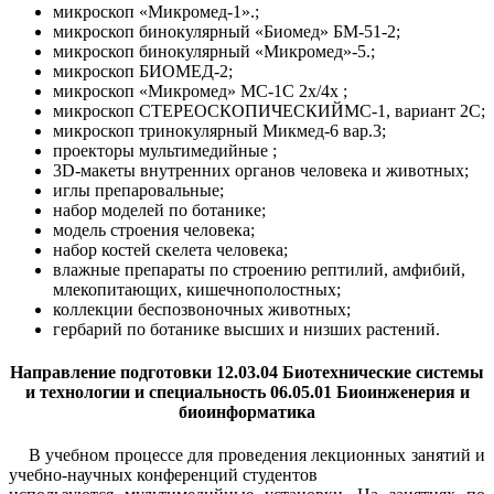
микроскоп «Микромед-1».;
микроскоп бинокулярный «Биомед» БМ-51-2;
микроскоп бинокулярный «Микромед»-5.;
микроскоп БИОМЕД-2;
микроскоп «Микромед» МС-1С 2х/4х ;
микроскоп СТЕРЕОСКОПИЧЕСКИЙМС-1, вариант 2С;
микроскоп тринокулярный Микмед-6 вар.3;
проекторы мультимедийные ;
3D-макеты внутренних органов человека и животных;
иглы препаровальные;
набор моделей по ботанике;
модель строения человека;
набор костей скелета человека;
влажные препараты по строению рептилий, амфибий,
млекопитающих, кишечнополостных;
коллекции беспозвоночных животных;
гербарий по ботанике высших и низших растений.
Направление подготовки 12.03.04 Биотехнические системы
и технологии и специальность 06.05.01 Биоинженерия и
биоинформатика
В учебном процессе для проведения лекционных занятий и
учебно-научных конференций студентов