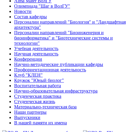
Alma Mater ВолГУ
Олимпиада "Шаг в ВолГУ"
Новости
Состав кафедры
Персоналии направлений "Биология" и "Ландшафтная
архитектура"
Персоналии направлений "Биоинженерия и
биоинформатика" и "Биотехнические системы и
технологии"
Учебная деятельность
Научная деятельность
Конференции
Научно-методические публикации кафедры
Профориентационная деятельность
Клуб "КЛЕН"
Кружок "Юный биолог"
Воспитательная работа
Научно-образовательная инфраструктура
Студенческая практика
Студенческая жизнь
Материально-техническая база
Наши партнеры
Выпускники
В нашей памяти их имена