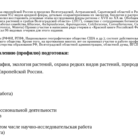
 европейской России в пределах Волгоградской, Астраханской, Саратовской областей и Ре
ения 952 видов аридной флоры, детально охарактеризована их экология, биология и распро
зволил восстановить основные этапы исследования флоры региона с XVII по XX вв. Обобще
книга растений и грибов Волгоградской области» (2017), совместно с сотрудниками бота
работал семейства
Alliaceae
,
Asclepiadaceae
,
Asparagaceae
,
Colchicaceae
,
Convallariaceae
,
Cu
eronica
,
Wisteria
) Принял участие в написании ряда очерков к «Красной книге Российской Ф
сал 96 видовых очерков для этого издания.
ов (РФФИ, РГНФ, Национальное географическое общество США и др.); состоит действител
кого общества. Кроме того, на протяжении многих лет он принимал участие в работе проф
стерства образования РФ, Волгоградской областной администрации, областной думы, ВГСП
влению (профилю) подготовки:
афия, экология растений, охрана редких видов растений, приро
Европейской России.
абота)
ссиональной деятельности
в
том числе научно-исследовательская работа
а)