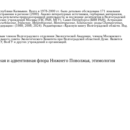
спублики Калмыкии. Всего в 1978-2000 гг. было детально обследована 171 локальная
странение в регионе (2000). Анализ литературных источников, гербарных материалов,
ны результаты природоохранной деятельности за последние десятилетия в Волгоградской
нических учреждений Москвы (ГБС РАН, МГУ), Санкт-Петербурга (БИН РАН), Астрахани
curbitaceae
,
Iridaceae
,
Melanthiaceae, Monotropaceae, Solanaceae;
роды
Chamaecytisus
,
едерации» (1988; 2008; 2024). Редактировал «Красную книгу Волгоградской области. Изд.
ьным членом Волгоградского отделения Экологической Академии, членом Московского
ильного совета Экологического Комитета при Волгоградской областной Думе. Является
У, ВолГУ и других учреждений и организаций.
дная и адвентивная флора Нижнего Поволжья, этимология