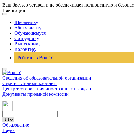
Ваш браузер устарел и не обеспечивает полноценную и безопа
Навигация
Школьнику
Абитуриенту
Обучающемуся
Сотруднику
Выпускнику
Волонтеру
Рейтинг в ВолГУ
Сведения об образовательной организации
Сервис "Личный кабинет"
Центр тестирования иностранных граждан
Документы приемной комиссии
Образование
Наука