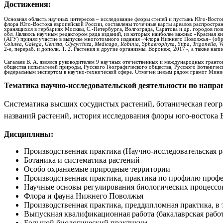
Достижения:
Основная область научных интересов – исследование флоры степей и пустынь Юго-Востока
флора Юго-Востока европейской России, составлены точечные карты ареалов распростран
хранящихся в гербариях Москвы, С.-Петербурга, Волгограда, Саратова и др. городов по
обл. Являюсь научным редактором ряда изданий, из которых наиболее важны: «Красная 
(АГУ) принял участие в выпуске многотомного издания «Флора Нижнего Поволжья» (об
Colutea
,
Galega
,
Genista
,
Glycyrrhiza
,
Medicago
,
Robinia
,
Sphaerophysa
,
Stipa
,
Trigonella
,
V
2-е, перераб. и дополн. Т. 2. Растения и другие организмы. Воронеж, 2017», а также напи
Сагалаев В. А. являлся руководителем 9 научных отечественных и международных грант
общества испытателей природы, Русского Географического общества, Русского Ботаничес
федеральным экспертом в научно-технической сфере. Отмечен целым рядом грамот Мини
Тематика научно-исследовательской деятельности по напра
Систематика высших сосудистых растений, ботаническая геогр
названий растений, история исследования флоры юго-востока 
Дисциплины:
Производственная практика (Научно-исследовательская р
Ботаника и систематика растений
Особо охраняемые природные территории
Производственная практика, практика по профилю профе
Научные основы регулирования биологических процессо
Флора и фауна Нижнего Поволжья
Производственная практика, преддипломная практика, в 
Выпускная квалификационная работа (бакалаврская работ
Большой биологический практикум