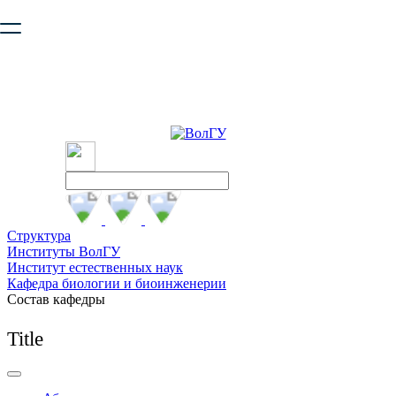
Ваш браузер устарел и не обеспечивает полноценную и
безопасную работу с сайтом. Пожалуйста
обновите браузер
,
чтобы улучшить взаимодействие с сайтом.
Структура
Институты ВолГУ
Институт естественных наук
Кафедра биологии и биоинженерии
Состав кафедры
Title