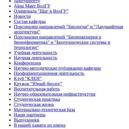
Абитуриенту
Alma Mater ВолГУ
Олимпиада "Шаг в ВолГУ"
Новости
Состав кафедры
Персоналии направлений "Биология" и "Ландшафтная
архитектура"
Персоналии направлений "Биоинженерия и
биоинформатика" и "Биотехнические системы и
технологии"
Учебная деятельность
Научная деятельность
Конференции
Научно-методические публикации кафедры
Профориентационная деятельность
Клуб "КЛЕН"
Кружок "Юный биолог"
Воспитательная работа
Научно-образовательная инфраструктура
Студенческая практика
Студенческая жизнь
Материально-техническая база
Наши партнеры
Выпускники
В нашей памяти их имена