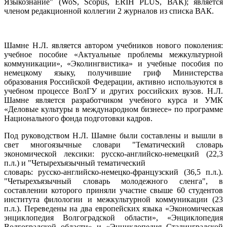
Языкознание" (WoS, Scopus, ERIH PLUS, ВАК); является
членом редакционной коллегии 2 журналов из списка ВАК.
Шамне Н.Л. является автором учебников нового поколения:
учебное пособие «Актуальные проблемы межкультурной
коммуникации»,
«
Эколингвистика
»
и учебные пособия по
немецкому языку, получившие гриф Министерства
образования Российской Федерации, активно используются в
учебном процессе ВолГУ и других российских вузов. Н.Л.
Шамне является разработчиком учебного курса и УМК
«Деловые культуры в международном бизнесе» по программе
Национального фонда подготовки кадров.
Под руководством Н.Л. Шамне были составлены и вышли в
свет многоязычные словари "Т
ематический словарь
экономической лексики: русско-
английско-немецкий (22,3
п.л.) и "Четырехъязычный тематический
словарь: русско-английско-немецко-французский (36,5 п.л.).
"Четырехъязычный словарь молодежного сленга", в
составлении которого приняли участие свыше 60 студентов
института филологии и межкультурной коммуникации (23
п.л.).
Переведены на два европейских языка «Экономическая
энциклопедия Волгоградской области», «Энциклопедия
Волгоградской области» и «Энциклопедия Сталинградской