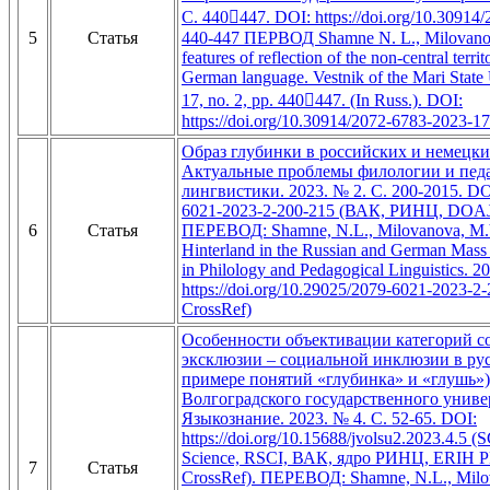
С. 440447. DOI: https://doi.org/10.30914
5
Статья
440-447 ПЕРВОД Shamne N. L., Milovano
features of reflection of the non-central territ
German language. Vestnik of the Mari State 
17, no. 2, pp. 440447. (In Russ.). DOI:
https://doi.org/10.30914/2072-6783-2023-1
Образ глубинки в российских и немецк
Актуальные проблемы филологии и пед
лингвистики. 2023. № 2. С. 200-2015. DO
6021-2023-2-200-215 (ВАК, РИНЦ, DOAJ,
6
Статья
ПЕРЕВОД: Shamne, N.L., Milovanova, M.V
Hinterland in the Russian and German Mass 
in Philology and Pedagogical Linguistics. 2
https://doi.org/10.29025/2079-6021-2023-
CrossRef)
Особенности объективации категорий с
эксклюзии – социальной инклюзии в рус
примере понятий «глубинка» и «глушь») 
Волгоградского государственного универ
Языкознание. 2023. № 4. С. 52-65. DOI:
https://doi.org/10.15688/jvolsu2.2023.4.5
Science, RSCI, ВАК, ядро РИНЦ, ERIH P
7
Статья
CrossRef). ПЕРЕВОД: Shamne, N.L., Milo