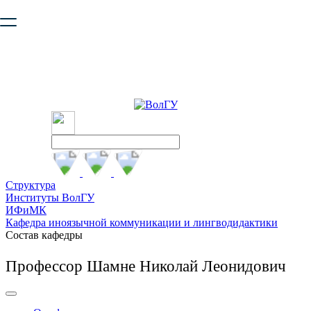
Ваш браузер устарел и не обеспечивает полноценную и
безопасную работу с сайтом. Пожалуйста
обновите браузер
,
чтобы улучшить взаимодействие с сайтом.
Структура
Институты ВолГУ
ИФиМК
Кафедра иноязычной коммуникации и лингводидактики
Состав кафедры
Профессор Шамне Николай Леонидович