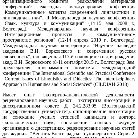
организационного комитета, редколлегий материалов
конференций: ежегодная международная кнференция
"Коммуникативные аспекты современной лингвистики и
лингводидактики", II Международная научная конференция
"Язык, культура и коммуникация" (14-15 мая 2008 г.,
Волгоград), Международная научная конференция
"Интеграционные процессы в коммуникативном
пространстве регионов" (12-14 апреля 2010 г., Волгоград),
Международная научная конференция "Научное наследие
академика В.И. Борковского и современная русская
словесность", посвященная 115-й годовщине со дня рождения
акад. В.И. Борковского (8-11 сентября 2015 г., Волгоград); Зам.
председателя программного комитета международной
конференции The International Scientific and Practical Conference
"Current Issues of Linguistics and Didactics: The Interdisciplinary
Approach in Humanities and Social Sciences" (CILDIAH-2018).
Имеет опыт экспертно-аналитической деятельности,
рецензирования научных работ - экспертиза диссертаций в
диссертационном совете Д 24.2.283.05 (Волгоградский
государственный университет), оппонирование диссертаций
на соискание ученых степеней кандидата и доктора
филологических наук, составление отзывов ведущей
организации о диссертациях, рецензирование научных статей
для журнала "Вестник Волгоградского университета. Серия 2.