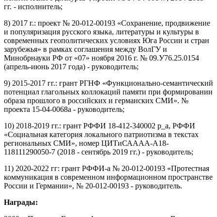
гг. - исполнитель;
8) 2017 г.: проект № 20-012-00193
«Сохранение, продвижение
и популяризация русского языка, литературы и культуры в
современных геополитических условиях Юга России и стран
зарубежья
» в рамках соглашения между ВолГУ и
Минобрнауки РФ от
«
07
» ноября 2016 г. № 09.У76.25.0154
(апрель-июнь 2017 года) - руководитель;
9) 2015-2017 гг.: грант РГНФ
«
Функционально-семантический
потенциал глагольных коллокаций памяти при формировании
образа прошлого в российских и германских СМИ
». №
проекта 15-04-0068а - руководитель;
10) 2018-2019 гг.: грант РФФИ 18-412-340002 р_а, РФФИ
«
Социальная категория локального патриотизма в текстах
региональных СМИ
», номер ЦИТиСАААА-А18-
118111290050-7 (2018 - сентябрь 2019 гг.) - руководитель;
11) 2020-2022 гг: грант РФФИ-а
№ 20-012-00193
«
Протестная
коммуникация в современном информационном пространстве
России и Германии
», № 20-012-00193
- руководитель.
Награды: