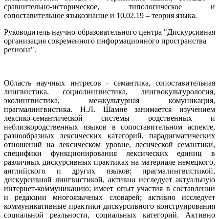
сравнительно-историческое, типологическое и
сопоставительное языкознание и 10.02.19 – теория языка.
Руководитель научно-образовательного центра "Дискурсивная
организация современного информационного пространства
региона".
Область научных интресов - семантика, сопоставительная
лингвистика, социолингвистика, лингвокультурология,
эколингвистика, межкультурная комуникация,
прагмалингвистика. Н.Л. Шамне занимается изучением
лексико-семантической системы родственных и
неблизкородственных языков в сопоставительном аспекте,
разнообразных лексических категорий, парадигматических
отношений на лексическом уровне, лесической семантики,
специфики функционирования лексических единиц в
различных дискурсивных практиках на материале немецкого,
английского и других языков; прагмалингвистикой,
дискурсивной лингвистикой, активно исследует актуальную
интернет-коммуникацию; имеет опыт участия в составлении
и редакции многоязычных словарей; активно исследует
коммуникативные практики дискурсивного конструирования
социальной реальности, социальных категорий. Активно