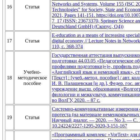
Networks and Systems, Volume 155 (ISC 20
16
Статья
Technologies" for Society, State and Econom
2021, Pages 141-151. https://doi.org/10.10
7_17 (ISSN: 23673370, Springer Science a
Deutschland GmbH) (Скопус, Q4))
E-education as a means of increasing speciali
17
Статья
digital economy // Lecture Notes in Networ
110, с. 368-374
Государственная аттестация выпускнико
подготовки 44.03.05 «Педагогическое об
профилями подготовки)»)», профиль по
Учебно-
«Английский язык и немецкий язык», ст
18
методическое
[Текст] : [учеб.-метод. пособие] / авт. к
пособие
И. В. Палашевская [и др.], Федер. гос. ав
учреждение высш. образования «Волгогр.
филологии и межкультур. коммуникации.
во ВолГУ, 2020. – 87 с.
Системно-коммуникативные измерения 
протеста (на материале немецкоязычных 
19
Статья
Научный диалог. — 2020. — No 3. — С.
10.24224/2227-1295-2020-3-151-167
«Программный комплекс «VorText» для 