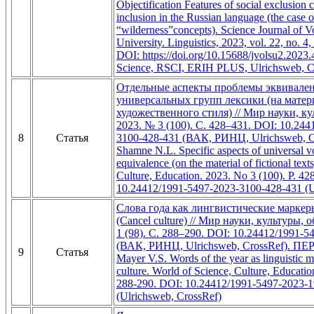
Objectification Features of social exclusion c
inclusion in the Russian language (the case 
“wilderness”concepts). Science Journal of V
University. Linguistics, 2023, vol. 22, no. 4,
DOI: https://doi.org/10.15688/jvolsu2.202
Science, RSCI, ERIH PLUS, Ulrichsweb, C
Отдельные аспекты проблемы эквивале
универсальных групп лексики (на матер
художественного стиля) // Мир науки, ку
2023. № 3 (100). С. 428–431. DOI: 10.244
8
Статья
3100-428-431 (ВАК, РИНЦ, Ulrichsweb, 
Shamne N.L. Specific aspects of universal 
equivalence (on the material of fictional text
Culture, Education. 2023. No 3 (100). P. 42
10.24412/1991-5497-2023-3100-428-431 (U
Слова года как лингвистические марке
(Cancel culture) // Мир науки, культуры, 
1 (98). С. 288–290. DOI: 10.24412/1991-5
(ВАК, РИНЦ, Ulrichsweb, CrossRef). ПЕ
9
Статья
Mayer V.S. Words of the year as linguistic m
culture. World of Science, Culture, Educatio
288-290. DOI: 10.24412/1991-5497-2023-
(Ulrichsweb, CrossRef)