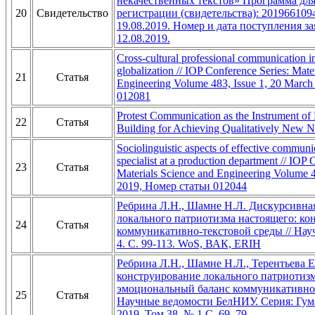
некачественных текстов» Программа д
20
Свидетельство
регистрации (свидетельства): 201966109
19.08.2019. Номер и дата поступления з
12.08.2019.
Cross-cultural professional communication in
globalization // IOP Conference Series: Mate
21
Статья
Engineering Volume 483, Issue 1, 20 Marc
012081
Protest Communication as the Instrument of Po
22
Статья
Building for Achieving Qualitatively New N
Sociolinguistic aspects of effective communi
specialist at a production department // IOP 
23
Статья
Materials Science and Engineering Volume 4
2019, Номер статьи 012044
Ребрина Л.Н., Шамне Н.Л. Дискурсивна
локального патриотизма настоящего: ко
24
Статья
коммуникативно-текстовой среды // Нау
4. С. 99-113. WoS, ВАК, ERIH
Ребрина Л.Н., Шамне Н.Л., Терентьева 
конструирование локального патриотиз
эмоциональный баланс коммуникативно-
25
Статья
Научные ведомости БелНИУ. Серия: Гум
2019. Том 38, № 1.С. 69–79.