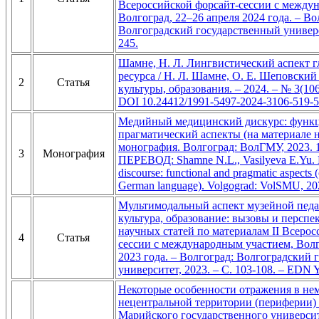
Всероссийской форсайт-сессии с между
Волгоград, 22–26 апреля 2024 года. – Во
Волгоградский государственный универси
245.
Шамне, Н. Л. Лингвистический аспект г
ресурса / Н. Л. Шамне, О. Е. Шеповский 
2
Статья
культуры, образования. – 2024. – № 3(106)
DOI 10.24412/1991-5497-2024-3106-519-5
Медийный медицинский дискурс: функ
прагматический аспекты (на материале н
монография. Волгоград: ВолГМУ, 2023. 
3
Монография
ПЕРЕВОД: Shamne N.L., Vasilyeva E.Yu. 
discourse: functional and pragmatic aspects (
German language). Volgograd: VolSMU, 202
Мультимодальный аспект музейной педа
культура, образование: вызовы и перспе
научных статей по материалам II Всерос
4
Статья
сессии с международным участием, Волг
2023 года. – Волгоград: Волгоградский
университет, 2023. – С. 103-108. – ED
Некоторые особенности отражения в не
нецентральной территории (периферии) 
Марийского государственного университет