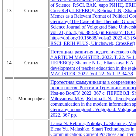
of Science, RSCI, ВАК, ядро РИНЦ, ERIH
13
Статья
CrossRef). ПЕРЕВОД: Rebrina L.N., Shamn
Memes as a Relevant Format of Political Co
Germany (The Case of the Thematic Group “
Science Journal of Volgograd State Universit
vol. 21, no. 4, pp. 38-58. (in Russian). DOI:
https://doi.org/10.15688/jvolsu2.2022.4.3 (
RSCI, ERIH PLUS, Ulrichsweb, CrossRef)
Потенциал развития педагогического об
// ARTIUM MAGISTER. 2022. Т. 22. № 1.
14
Статья
ПЕРЕВОД: Shamne N.L., Eltanskaya E.A. Po
development of teacher education in the r
MAGISTER. 2022. Vol. 22. № 1. P. 34-38
Протестная коммуникация в современн
пространстве России и Германии: моногр
Изд-во ВолГУ, 2022. 367 с. ПЕРЕВОД: S
15
Монография
Milovanova M.V., Rebrina L.N., Terentyeva 
communication in the modern information sp
Germany: monograph. Volgograd: Volgograd 
2022. 367 рр.
Larisa N. Rebrina, Nikolay L. Shamne , Mar
Elena Yu. Malushko. Smart Technologies in 
Communication: Current Practices and Trends