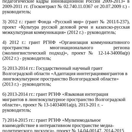
педагогические кадры инновационной России 2009-2013
» в
2009-2011 гг. (Госконтракт № 02.740.11.0367 от 20.07.2009 г.) -
руководитель;
3) 2012 г.:
грант Фонда «Русский мир» (грант № 2011/I-237),
проект «Культура русской деловой речи и казахско-русская
межкультурная коммуникация» (2012 г.) - руководитель;
4) 2012 г.: грант РГНФ
«
Организация коммуникативного
пространства многонационального региона
(эколингвистический подход)
», проект № 12-14-34000а(р)
(2012 г.) - руководитель;
5) 2013-2014 гг.: Государственный научный грант
Волгоградской области
«
Адаптация иинтеграциямигрантов в
лингвокультурное пространство Волгоградской области
»
(2013 г.) - руководитель;
6) 2013-2014 гг.: грант РГНФ
«
Языковая интеграция
мигрантов в лингвокультурное пространство Волгоградской
области
», проект № 13-14034001а(р), 2013-201 г. -
руководитель;
7) 2014-2015 гг.: грант РГНФ
«
Мультимодальное
взаимодействие в интерактивном пространстве медиа-
политического дискурса
», проект № 14-04-00147, 2014-2015