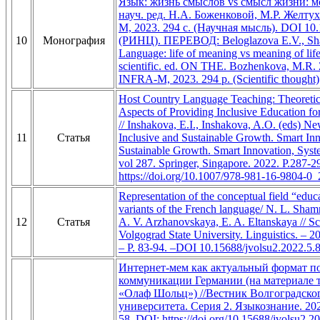
Язык: жизнь смыслов vs смысл жизни: м
науч. ред. Н.А. Боженковой, М.Р. Желт
М, 2023. 294 с. (Научная мысль). DOI 10
10
Монография
(РИНЦ). ПЕРЕВОД: Beloglazova E.V., Sha
Language: life of meaning vs meaning of lif
scientific. ed. ON THE. Bozhenkova, M.R. 
INFRA-M, 2023. 294 p. (Scientific thought)
Host Country Language Teaching: Theoretica
Aspects of Providing Inclusive Education for
// Inshakova, E.I., Inshakova, A.O. (eds) N
11
Статья
Inclusive and Sustainable Growth. Smart In
Sustainable Growth. Smart Innovation, Syst
vol 287. Springer, Singapore. 2022. P.287-2
https://doi.org/10.1007/978-981-16-9804-0_
Representation of the conceptual field “educa
variants of the French language/ N. L. Sha
12
Статья
A. V. Arzhanovskaya, E. A. Eltanskaya // Sc
Volgograd State University. Linguistics. – 2
– P. 83-94. –DOI 10.15688/jvolsu2.2022.5.8
Интернет-мем как актуальный формат п
коммуникации Германии (на материале 
«Олаф Шольц») //Вестник Волгоградског
университета. Серия 2. Языкознание. 2022
58. DOI: https://doi.org/10.15688/jvolsu2.2