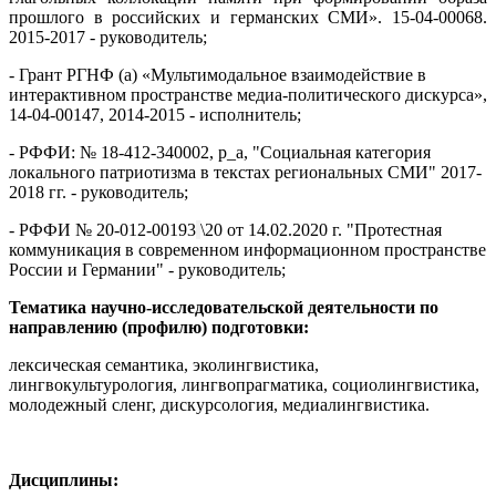
прошлого
в российских и германских СМИ».
15-04-00068.
2015-2017
-
руководитель;
- Грант РГНФ (а) «
Мультимодальное взаимодействие в
интерактивном пространстве медиа-политического дискурса»,
14-04-00147, 2014-2015
- исполнитель;
- РФФИ: № 18-412-340002, р_а, "Социальная категория
локального патриотизма в текстах региональных СМИ" 2017-
2018 гг.
- руководитель;
- РФФИ № 20-012-00193
\20 от
14.02.
2020 г.
"
Протестная
коммуникация в современном информационном пространстве
России и Германии"
- руководитель;
Тематика научно-исследовательской деятельности по
направлению (профилю) подготовки:
лексическая семантика, эколингвистика,
лингвокультурология, лингвопрагматика, социолингвистика,
молодежный сленг, дискурсология, медиалингвистика
.
Дисциплины: