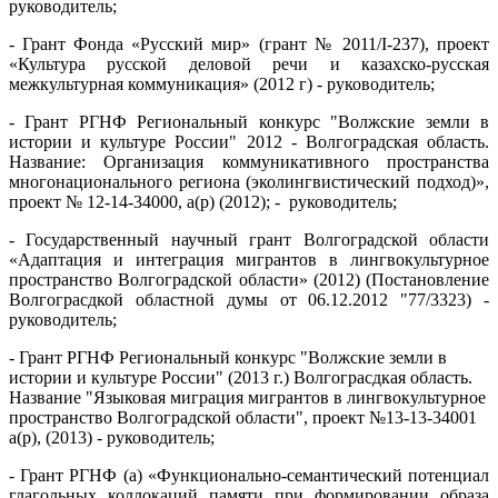
руководитель;
-
Грант Фонда «Русский мир» (грант № 2011/I-237), проект
«Культура русской деловой речи и казахско-русская
межкультурная коммуникация» (
2012 г
) - руководитель;
-
Грант РГНФ
Региональный конкурс "Волжские земли в
истории и культуре России" 2012 - Волгоградская область.
Название:
Организация коммуникативного пространства
многонационального региона (эколингвистический подход)
»,
проект № 12-14-34000, а(р) (2012); - руководитель;
-
Государственный научный грант Волгоградской области
«Адаптация и интеграция мигрантов в лингвокультурное
пространство Волгоградской области» (2012) (Постановление
Волгограсдкой областной думы от 06.12.2012 "77/3323) -
руководитель;
- Грант РГНФ
Региональный конкурс "Волжские земли в
истории и культуре России"
(2013 г.) Волгограсдкая область.
Название "
Языковая миграция мигрантов в лингвокультурное
пространство Волгоградской области", проект №13-13-34001
а(р), (2013) - руководитель;
- Грант
РГНФ (а) «
Функционально-семантический
потенциал
глагольных коллокаций памяти при формировании образа