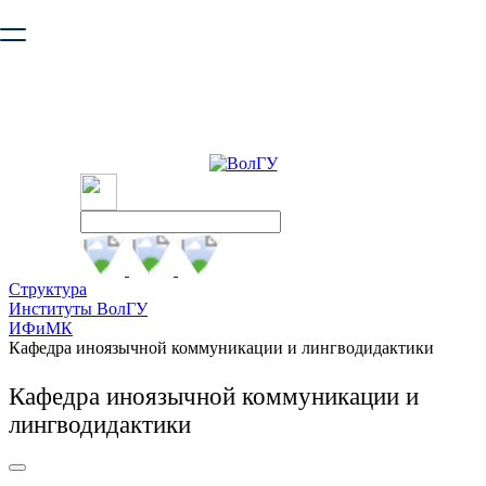
Ваш браузер устарел и не обеспечивает полноценную и
безопасную работу с сайтом. Пожалуйста
обновите браузер
,
чтобы улучшить взаимодействие с сайтом.
Структура
Институты ВолГУ
ИФиМК
Кафедра иноязычной коммуникации и лингводидактики
Кафедра иноязычной коммуникации и
лингводидактики