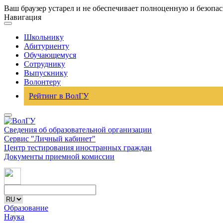
Ваш браузер устарел и не обеспечивает полноценную и безопа
Навигация
Школьнику
Абитуриенту
Обучающемуся
Сотруднику
Выпускнику
Волонтеру
Рейтинг в ВолГУ
Сведения об образовательной организации
Сервис "Личный кабинет"
Центр тестирования иностранных граждан
Документы приемной комиссии
Образование
Наука