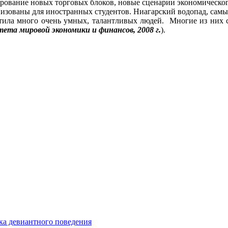
ование новых торговых блоков, новые сценарии экономическог
анизованы для иностранных студентов. Ниагарский водопад, сам
ретила много очень умных, талантливых людей. Многие из них
ета мировой экономики и финансов, 2008 г.
).
ка девиантного поведения