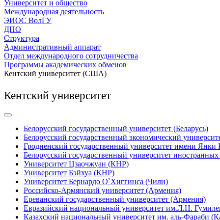
Университет и общество
Международная деятельность
ЭИОС ВолГУ
ДПО
Структура
Административный аппарат
Отдел международного сотрудничества
Программы академических обменов
Кентский университет (США)
Кентский университет
Белорусский государственный университет (Беларусь)
Белорусский государственный экономический университе
Гродненский государственный университет имени Янки 
Белорусский государственный университет иностранных 
Университет Цзаочжуан (КНР)
Университет Бэйхуа (КНР)
Университет Бернардо О`Хиггинса (Чили)
Российско-Армянский университет (Армения)
Ереванский государственный университет (Армения)
Евразийский национальный университет им.Л.Н. Гумилев
Казахский национальный университет им. аль-Фараби (К