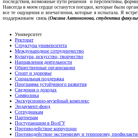
последствия, возможные пути решения и перспективы, формир
Навсегда в моем сердце останутся поездки, которые были орг
все те ощущения и впечатления, которые я испытала. Я вст
поддерживаем связь (
Оксана Автономова, студентка факульт
Университет
Ректорат
Структура университета
Международное сотрудничество
Культура, искусство, творчество
Направления деятельности
Общественные организации
Спорт и здоровье
Социальная поддержка
Программа устойчивого развития
Сведения о доходах
Символика
Экскурсионно-музейный комплекс
Эндаумент-фонд
Сотрудникам
Партнерам
Поступающим в ВолГУ
Противодействие коррупции
Противодействие экстремизму и терроризму, профилакти