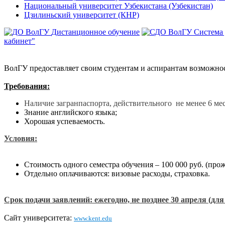
Национальный университет Узбекистана (Узбекистан)
Цзилиньский университет (КНР)
Дистанционное обучение
Система
кабинет"
ВолГУ предоставляет своим студентам и аспирантам возможность
Требования:
Наличие загранпаспорта, действительного не менее 6 ме
Знание английского языка;
Хорошая успеваемость.
Условия:
Стоимость одного семестра обучения – 100 000 руб. (пр
Отдельно оплачиваются: визовые расходы, страховка.
Срок подачи заявлений: ежегодно, не позднее 30 апреля (для
Сайт университета:
www.kent.edu