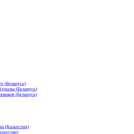
т (Беларусь)
Купалы (Беларусь)
языков (Беларусь)
а (Казахстан)
азахстан)