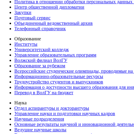
Политика в отношении обработки персональных данных
Центр общественной дипломатии
Закупки
Почтовый сервис
Объединенный ведомственный архив
Телефонный справочник
Образование
Институты
Университетский колледж
Управление образовательных программ
Волжский филиал ВолГУ
Образование за рубежом
Всероссийские студенческие олимпиады, проводимые на
Информационно-образовательные ресурсы
Трудоустройство студентов и выпускников
Информация о доступности высшего образования для ин
Перевод в ВолГУ на бюджет
Наука
Отдел аспирантуры и докторантуры
Управление науки и подготовки научных кадров
Научные подразделения
Основные результаты научной и инновационной деятель
Ведущие научные школы