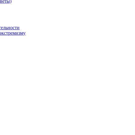
оветы)
тельности
экстремизму