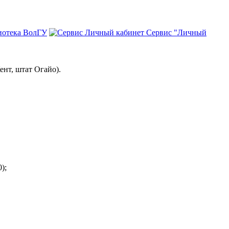
иотека ВолГУ
Сервис "Личный
ент, штат Огайо).
0);