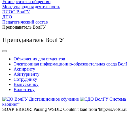
Университет и общество
Международная деятельность
ЭИОС ВолГУ
ДПО
Педагогический состав
Преподаватель ВолГУ
Преподаватель ВолГУ
Объявления для студентов
Электронная информационно-образовательная среда Вол
Аспиранту
Абитуриенту
Сотруднику
Выпускнику
Волонтеру
Дистанционное обучение
Система
кабинет"
SOAP-ERROR: Parsing WSDL: Couldn't load from 'http://is.volsu.ru/1cu