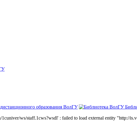
ГУ
 дистанционного образования ВолГУ
Библ
niver/ws/staff.1cws?wsdl' : failed to load external entity "http://is.