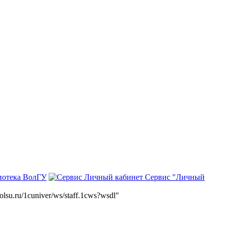
иотека ВолГУ
Сервис "Личный
volsu.ru/1cuniver/ws/staff.1cws?wsdl"