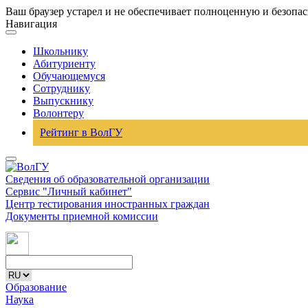
Ваш браузер устарел и не обеспечивает полноценную и безопа
Навигация
Школьнику
Абитуриенту
Обучающемуся
Сотруднику
Выпускнику
Волонтеру
Рейтинг в ВолГУ
Сведения об образовательной организации
Сервис "Личный кабинет"
Центр тестирования иностранных граждан
Документы приемной комиссии
Образование
Наука