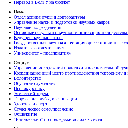
Перевод в ВолГУ на бюджет
Наука
Отдел аспирантуры и докторантуры
Управление науки и подготовки научных кадров
Научные подразделения
Основные результаты научной и инновационной деятель
Ведущие научные школы
Государственная научная аттестация (диссертационные с
Издательская деятельность
Университет – предприятиям
Социум
Управление молодежной политики и воспитательной дея
Координационный центр противодействия терроризму и 
Волонтерство
Обучение служением
Первокурснику
Этический кодекс
Творческие клубы, организации
Здоровье и спорт
Студенческое самоуправление
Общежитие
"Единое окно" по поддержке молодых семей