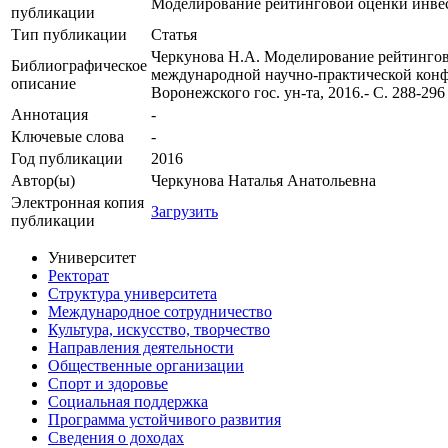
Моделирование рейтинговой оценки инве
публикации
Тип публикации
Статья
Черкунова Н.А. Моделирование рейтингов
Библиографическое
международной научно-практической 
описание
Воронежского гос. ун-та, 2016.- С. 288-296
Аннотация
-
Ключевые cлова
-
Год публикации
2016
Автор(ы)
Черкунова Наталья Анатольевна
Электронная копия
Загрузить
публикации
Университет
Ректорат
Структура университета
Международное сотрудничество
Культура, искусство, творчество
Направления деятельности
Общественные организации
Спорт и здоровье
Социальная поддержка
Программа устойчивого развития
Сведения о доходах