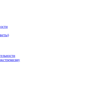
ности
оветы)
тельности
экстремизму