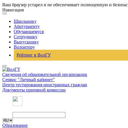
Ваш браузер устарел и не обеспечивает полноценную и безопа
Навигация
Школьнику
Абитуриенту
Обучающемуся
Сотруднику
Выпускнику
Волонтеру
Рейтинг в ВолГУ
Сведения об образовательной организации
Сервис "Личный кабинет"
Центр тестирования иностранных граждан
Документы приемной комиссии
Образование