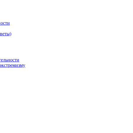
ности
оветы)
тельности
экстремизму