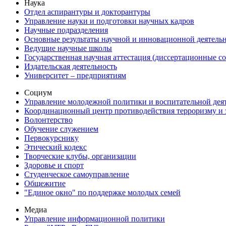
Наука
Отдел аспирантуры и докторантуры
Управление науки и подготовки научных кадров
Научные подразделения
Основные результаты научной и инновационной деятель
Ведущие научные школы
Государственная научная аттестация (диссертационные с
Издательская деятельность
Университет – предприятиям
Социум
Управление молодежной политики и воспитательной дея
Координационный центр противодействия терроризму и 
Волонтерство
Обучение служением
Первокурснику
Этический кодекс
Творческие клубы, организации
Здоровье и спорт
Студенческое самоуправление
Общежитие
"Единое окно" по поддержке молодых семей
Медиа
Управление информационной политики