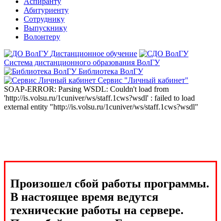
Аспиранту
Абитуриенту
Сотруднику
Выпускнику
Волонтеру
Дистанционное обучение
Система дистанционного образования ВолГУ
Библиотека ВолГУ
Сервис "Личный кабинет"
SOAP-ERROR: Parsing WSDL: Couldn't load from
'http://is.volsu.ru/1cuniver/ws/staff.1cws?wsdl' : failed to load
external entity "http://is.volsu.ru/1cuniver/ws/staff.1cws?wsdl"
Произошел сбой работы программы.
В настоящее время ведутся
технические работы на сервере.