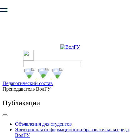
Ваш браузер устарел и не обеспечивает полноценную и
безопасную работу с сайтом. Пожалуйста
обновите браузер
,
чтобы улучшить взаимодействие с сайтом.
Педагогический состав
Преподаватель ВолГУ
Публикации
Объявления для студентов
Электронная информационно-образовательная среда
ВолГУ