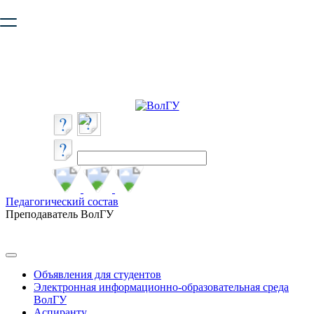
Ваш браузер устарел и не обеспечивает полноценную и
безопасную работу с сайтом. Пожалуйста
обновите браузер
,
чтобы улучшить взаимодействие с сайтом.
Педагогический состав
Преподаватель ВолГУ
Объявления для студентов
Электронная информационно-образовательная среда
ВолГУ
Аспиранту