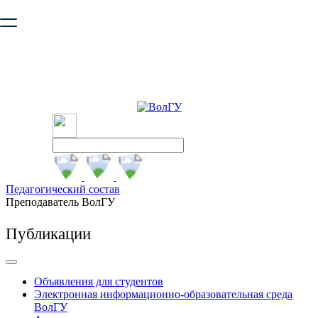
Ваш браузер устарел и не обеспечивает полноценную и
безопасную работу с сайтом. Пожалуйста
обновите браузер
,
чтобы улучшить взаимодействие с сайтом.
Педагогический состав
Преподаватель ВолГУ
Публикации
Объявления для студентов
Электронная информационно-образовательная среда
ВолГУ