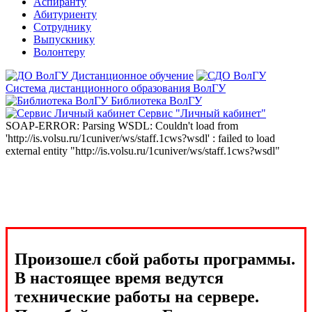
Аспиранту
Абитуриенту
Сотруднику
Выпускнику
Волонтеру
Дистанционное обучение
Система дистанционного образования ВолГУ
Библиотека ВолГУ
Сервис "Личный кабинет"
SOAP-ERROR: Parsing WSDL: Couldn't load from
'http://is.volsu.ru/1cuniver/ws/staff.1cws?wsdl' : failed to load
external entity "http://is.volsu.ru/1cuniver/ws/staff.1cws?wsdl"
Произошел сбой работы программы.
В настоящее время ведутся
технические работы на сервере.