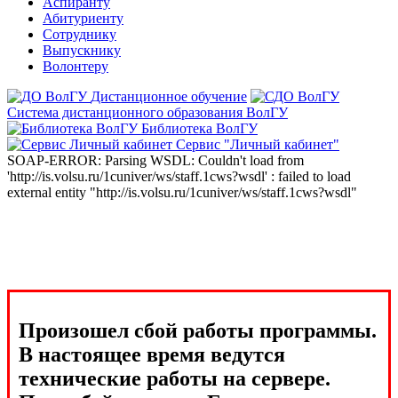
Аспиранту
Абитуриенту
Сотруднику
Выпускнику
Волонтеру
Дистанционное обучение
Система дистанционного образования ВолГУ
Библиотека ВолГУ
Сервис "Личный кабинет"
SOAP-ERROR: Parsing WSDL: Couldn't load from
'http://is.volsu.ru/1cuniver/ws/staff.1cws?wsdl' : failed to load
external entity "http://is.volsu.ru/1cuniver/ws/staff.1cws?wsdl"
Произошел сбой работы программы.
В настоящее время ведутся
технические работы на сервере.