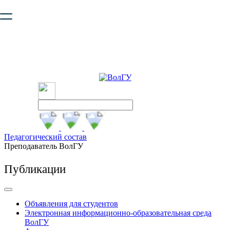
Ваш браузер устарел и не обеспечивает полноценную и
безопасную работу с сайтом. Пожалуйста
обновите браузер
,
чтобы улучшить взаимодействие с сайтом.
Педагогический состав
Преподаватель ВолГУ
Публикации
Объявления для студентов
Электронная информационно-образовательная среда
ВолГУ