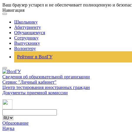
Ваш браузер устарел и не обеспечивает полноценную и безопа
Навигация
Школьнику
Абитуриенту
Обучающемуся
Сотруднику
Выпускнику
Волонтеру
Рейтинг в ВолГУ
Сведения об образовательной организации
Сервис "Личный кабинет"
Центр тестирования иностранных граждан
Документы приемной комиссии
Образование
Наука