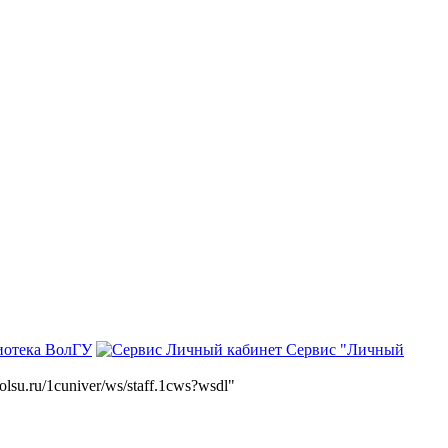
иотека ВолГУ
Сервис "Личный
volsu.ru/1cuniver/ws/staff.1cws?wsdl"