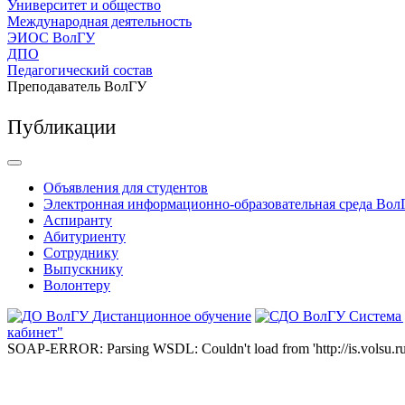
Университет и общество
Международная деятельность
ЭИОС ВолГУ
ДПО
Педагогический состав
Преподаватель ВолГУ
Публикации
Объявления для студентов
Электронная информационно-образовательная среда Вол
Аспиранту
Абитуриенту
Сотруднику
Выпускнику
Волонтеру
Дистанционное обучение
Система
кабинет"
SOAP-ERROR: Parsing WSDL: Couldn't load from 'http://is.volsu.ru/1cu