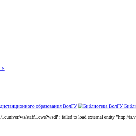
ГУ
 дистанционного образования ВолГУ
Библ
niver/ws/staff.1cws?wsdl' : failed to load external entity "http://is.