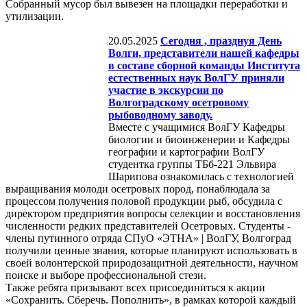
Собранный мусор был вывезен на площадки переработки и
утилизации.
20.05.2025
Сегодня , празднуя День
Волги, представители нашей кафедры
в составе сборной команды Института
естественных наук ВолГУ приняли
участие в экскурсии по
Волгоградскому осетровому
рыбоводному заводу.
Вместе с учащимися ВолГУ Кафедры
биологии и биоинженерии и Кафедры
географии и картографии ВолГУ
студентка группы ТБб-221 Эльвира
Шарипова ознакомилась с технологией
выращивания молоди осетровых пород, понаблюдала за
процессом получения половой продукции рыб, обсудила с
директором предприятия вопросы селекции и восстановления
численности редких представителей Осетровых. Студенты -
члены путинного отряда СПуО «ЭТНА» | ВолГУ, Волгоград
получили ценные знания, которые планируют использовать в
своей волонтерской природозащитной деятельности, научном
поиске и выборе профессиональной стези.
Также ребята призывают всех присоединиться к акции
«Сохранить. Сберечь. Пополнить», в рамках которой каждый