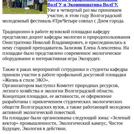
ВолГУ и Экоинициатива ВолГУ.
Уже в четвертый раз мы принимаем
участие, в этом году Волгоградский
молодежный фестиваль #ТриЧетыре совпал с Днем города.
Традиционно в работе вузовской площадки кафедру
представлял доцент кафедры экологии и природопользования
Онистратенко Николай Владимирович, и присоединилась к
нему старший преподаватель Зализняк Елена Алексеевна. На
площадке было представлено современное экологическое
оборудование и интерактивная игра Экоэрудит.
Также в раках мероприятий сотрудники и студенты кафедры
приняли участие в работе профильной досуговой площадки
«Жизнь в стиле ЭКО».
Организатором выступил Комитет природных ресурсов,
лесного хозяйства и экологии Волгоградской области.
Концепция площадки, ее активности, ее оформление
разработаны с привлечением студенческих экологических
обществ Волгоградских вузов, а также работающей молодежи
активной экологической повесткой.
На площадке были организованы следующий зоны: «Зеленый
вектор» промышленности, Экологический кампус, Чистое
Будущее, Экология в действии.