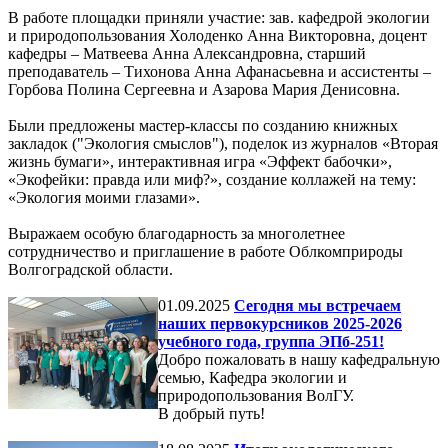
В работе площадки приняли участие: зав. кафедрой экологии
и природопользования Холоденко Анна Викторовна, доцент
кафедры – Матвеева Анна Александровна, старший
преподаватель – Тихонова Анна Афанасьевна и ассистенты –
Горбова Полина Сергеевна и Азарова Мария Денисовна.
Были предложены мастер-классы по созданию книжных
закладок ("Экология смыслов"), поделок из журналов «Вторая
жизнь бумаги», интерактивная игра «Эффект бабочки»,
«Экофейки: правда или миф?», создание коллажей на тему:
«Экология моими глазами».
Выражаем особую благодарность за многолетнее
сотрудничество и приглашение в работе Облкомприроды
Волгоградской области.
01.09.2025
Сегодня мы встречаем
наших первокурсников 2025-2026
учебного года, группа ЭПб-251!
Добро пожаловать в нашу кафедральную
семью, Кафедра экологии и
природопользования ВолГУ.
В добрый путь!