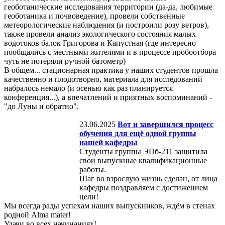
геоботанические исследования территории (да-да, любимые
геоботаника и почвоведение), провели собственные
метеорологические наблюдения (и построили розу ветров),
также провели анализ экологического состояния малых
водотоков балок Григорова и Капустная (где интересно
пообщались с местными жителями и в процессе пробоотбора
чуть не потеряли ручной батометр)
В общем... стационарная практика у наших студентов прошла
качественно и плодотворно, материала для исследований
набралось немало (и осенью как раз планируется
конференция...), а впечатлений и приятных воспоминаний -
"до Луны и обратно".
23.06.2025
Вот и завершился процесс
обучения для ещё одной группы
нашей кафедры
Студенты группы ЭПб-211 защитила
свои выпускные квалификационные
работы.
Шаг во взрослую жизнь сделан, от лица
кафедры поздравляем с достижением
цели!
Мы всегда рады успехам наших выпускников, ждём в стенах
родной Alma mater!
Удачи во всех начинаниях!