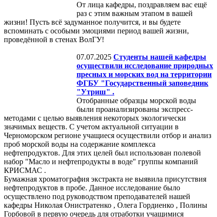
От лица кафедры, поздравляем вас ещё
раз с этим важным этапом в вашей
жизни! Пусть всё задуманное получится, и вы будете
вспоминать с особыми эмоциями период вашей жизни,
проведённой в стенах ВолГУ!
07.07.2025
Студенты нашей кафедры
осуществили исследование природных
пресных и морских вод на территории
ФГБУ "Государственный заповедник
"Утриш" .
Отобранные образцы морской воды
были проанализированы экспресс-
методами с целью выявления некоторых экологически
значимых веществ. С учетом актуальной ситуации в
Черноморском регионе учащиеся осуществили отбор и анализ
проб морской воды на содержание комплекса
нефтепродуктов. Для этих целей был использован полевой
набор "Масло и нефтепродукты в воде" группы компаний
КРИСМАС .
Бумажная хроматография экстракта не выявила присутствия
нефтепродуктов в пробе. Данное исследование было
осуществлено под руководством преподавателей нашей
кафедры Николая Онистратенко , Олега Гордиенко , Полины
Горбовой в первую очередь для отработки учащимися