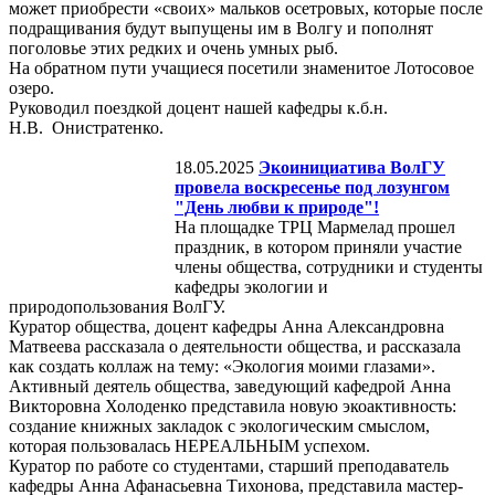
может приобрести «своих» мальков осетровых, которые после
подращивания будут выпущены им в Волгу и пополнят
поголовье этих редких и очень умных рыб.
На обратном пути учащиеся посетили знаменитое Лотосовое
озеро.
Руководил поездкой доцент нашей кафедры к.б.н.
Н.В. Онистратенко.
18.05.2025
Экоинициатива ВолГУ
провела воскресенье под лозунгом
"День любви к природе"!
На площадке ТРЦ Мармелад прошел
праздник, в котором приняли участие
члены общества, сотрудники и студенты
кафедры экологии и
природопользования ВолГУ.
Куратор общества, доцент кафедры Анна Александровна
Матвеева рассказала о деятельности общества, и рассказала
как создать коллаж на тему: «Экология моими глазами».
Активный деятель общества, заведующий кафедрой Анна
Викторовна Холоденко представила новую экоактивность:
создание книжных закладок с экологическим смыслом,
которая пользовалась НЕРЕАЛЬНЫМ успехом.
Куратор по работе со студентами, старший преподаватель
кафедры Анна Афанасьевна Тихонова, представила мастер-