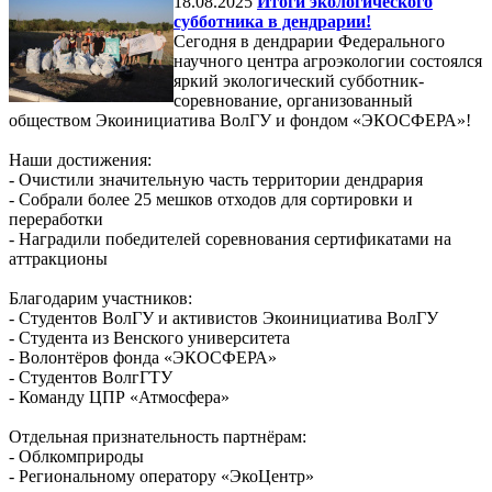
18.08.2025
Итоги экологического
субботника в дендрарии!
Сегодня в дендрарии Федерального
научного центра агроэкологии состоялся
яркий экологический субботник-
соревнование, организованный
обществом Экоинициатива ВолГУ и фондом «ЭКОСФЕРА»!
Наши достижения:
- Очистили значительную часть территории дендрария
- Собрали более 25 мешков отходов для сортировки и
переработки
- Наградили победителей соревнования сертификатами на
аттракционы
Благодарим участников:
- Студентов ВолГУ и активистов Экоинициатива ВолГУ
- Студента из Венского университета
- Волонтёров фонда «ЭКОСФЕРА»
- Студентов ВолгГТУ
- Команду ЦПР «Атмосфера»
Отдельная признательность партнёрам:
- Облкомприроды
- Региональному оператору «ЭкоЦентр»