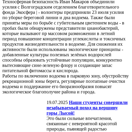
Техносферная безопасность Иван Макаров объединили
усилия с Волгоградским отделением благотворительного
фонда Экосфера | - волонтеры предприняли 23 июля усилия
по уборке береговой линии и дна водоема. Также были
приняты меры по борьбе с губительным цветением воды - в
пробах были обнаружены представители цианобактерий,
которые вызывают пр массовом размножении в летний
период повышение концентрации углекислоты и токсичных
продуктов жизнедеятельности в водоеме. Для снижения их
активности были использованы экологические принципы -
добавленные культуры полезных зелёных водорослей
способны образовать устойчивые популяции, конкурентно
вытесняющие сине-зеленую флору и создающие запас
питательной фитомассы и кислорода.
Работы по включению водоема в парковую зону, обустройству
рекреационной зоны берега, регулярные поэтапные очистки
водоема и поддержание его биоразнообразия повысят
экологическое благополучие района и города.
19.07.2025
Наши студенты совершили
незабываемый поход на вершину
горы Лысой!
Это были сильные впечатления,
связанные с невероятной красотой
природы, пьянящей радостью