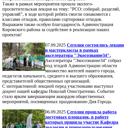
Также в рамках мероприятия прошла эколого-
просветительская лекция на тему: "РСО: собирай, разделяй,
управляй", в ходе которой ребята смогли ознакомится с
классами отходов, правилами сортировки отходов.
Выражаем также особую благодарность Администрация
Кировского района за содействие в реализации наших
проектов!
07.09.2025
Сегодня состоялись лекции
и мастерклассы в рамках
акселератора "Экосознание34".
Акселератора "Экосознание34" собрал
под эгидой Администрации области
множество жителей нашего города,
педагогов начального, среднего и высшего образования,
представителей общественных организаций.
С интерактивной лекцией перед участниками выступил
доцент нашей кафедры Николай Онистратенко. Событие
стало ярким завершающим аккордом общественных
мероприятий, посвященных празднованию Дня Города.
06.09.2025
Сегодня прошла работа
досуговых площадок, в работе
которых приняла участие Кафедра
экологии и природопользования