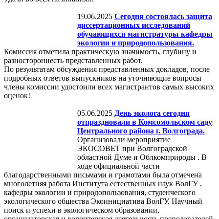
19.06.2025
Сегодня состоялась защита
диссертационных исследований
обучающихся магистратуры кафедры
экологии и природопользования.
Комиссия отметила практическую значимость, глубину и
разностороннесть представленных работ.
По результатам обсуждения представленных докладов, после
подробных ответов выпускников на уточняющие вопросы
члены комиссии удостоили всех магистрантов самых высоких
оценок!
05.06.2025
День эколога сегодня
отпраздновали в Комсомольском саду
Центрального района г. Волгограда.
Организовали мероприятие
ЭКОСОВЕТ при Волгоградской
областной Думе и Облкомприроды . В
ходе официальной части
благодарственными письмами и грамотами была отмечена
многолетняя работа Института естественных наук ВолГУ ,
кафедры экологии и природопользования, студенческого
экологического общества Экоинициатива ВолГУ. Научный
поиск и успехи в экологическом образовании,
организаторская и волонтерская деятельность преподавателей