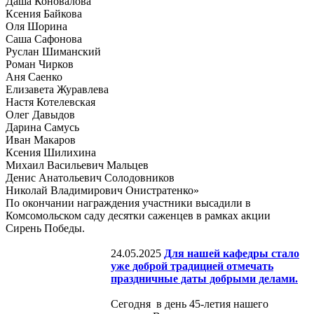
Даша Коновалова
Ксения Байкова
Оля Шорина
Саша Сафонова
Руслан Шиманский
Роман Чирков
Аня Саенко
Елизавета Журавлева
Настя Котелевская
Олег Давыдов
Дарина Самусь
Иван Макаров
Ксения Шилихина
Михаил Васильевич Мальцев
Денис Анатольевич Солодовников
Николай Владимирович Онистратенко»
По окончании награждения участники высадили в
Комсомольском саду десятки саженцев в рамках акции
Сирень Победы.
24.05.2025
Для нашей кафедры стало
уже доброй традицией отмечать
праздничные даты добрыми делами.
Сегодня в день 45-летия нашего