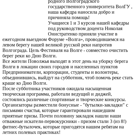
родного Волгоградского
государственного университета ВолГУ ,
наша кафедра наносила добро и
причиняла помощь!
Учащиеся 1 и 3 курсов нашей кафедры
под руководством доцента Николая
Онистратенко приняли участие в
ежегодном выездном Форуме «Волга», проводившемся на
левом берегу нашей великой русской реки напротив
Волгограда. Цель Фестиваля на Волге - совместно очистить
берег реки ко Дню Волги.
Все жители Поволжья выходят в этот день на уборку берега
Волги в локации своих городов и населенных пунктов
Предприниматели, корпорации, студенты и волонтеры,
объединившись, выйдут на субботник, чтоб помочь реке стать
краше ко Дню Волги.
После субботника участников ожидала насыщенная
творческая программа, работали ведущий и диджей,
состоялись различные спортивные и творческие конкурсы.
Организаторы разместили бонусные - "бутылки-закладки" с
письмами счастья, которые гарантировали нашедшим
приятные призы. Почти половину закладок нашли наши
отважные искатели-первокурсники - призом стали 3 (из 8!)
фитнес-бутылочек, которые пригодятся нашим ребятам на
летних полевых практиках!