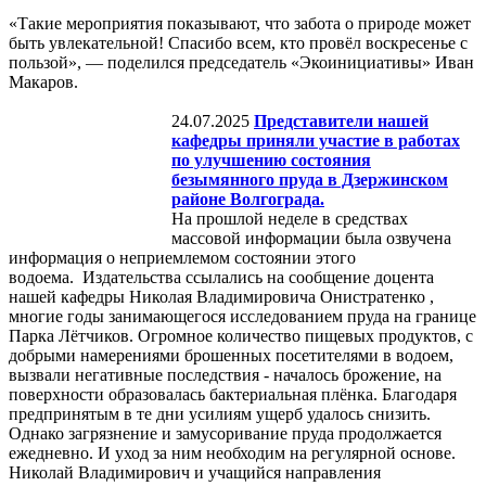
«Такие мероприятия показывают, что забота о природе может
быть увлекательной! Спасибо всем, кто провёл воскресенье с
пользой», — поделился председатель «Экоинициативы» Иван
Макаров.
24.07.2025
Представители нашей
кафедры приняли участие в работах
по улучшению состояния
безымянного пруда в Дзержинском
районе Волгограда.
На прошлой неделе в средствах
массовой информации была озвучена
информация о неприемлемом состоянии этого
водоема. Издательства ссылались на сообщение доцента
нашей кафедры Николая Владимировича Онистратенко ,
многие годы занимающегося исследованием пруда на границе
Парка Лётчиков. Огромное количество пищевых продуктов, с
добрыми намерениями брошенных посетителями в водоем,
вызвали негативные последствия - началось брожение, на
поверхности образовалась бактериальная плёнка. Благодаря
предпринятым в те дни усилиям ущерб удалось снизить.
Однако загрязнение и замусоривание пруда продолжается
ежедневно. И уход за ним необходим на регулярной основе.
Николай Владимирович и учащийся направления