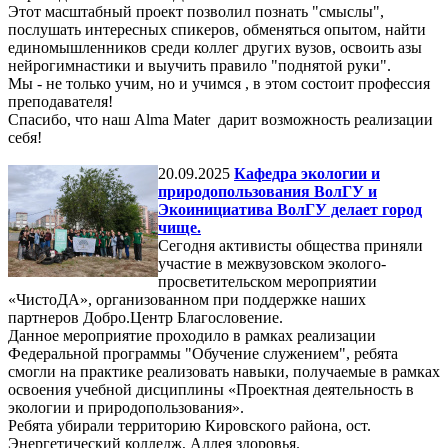
Этот масштабный проект позволил познать "смыслы",
послушать интересных спикеров, обменяться опытом, найти
единомышленников среди коллег других вузов, освоить азы
нейрогимнастики и выучить правило "поднятой руки".
Мы - не только учим, но и учимся , в этом состоит профессия
преподавателя!
Спасибо, что наш Alma Mater дарит возможность реализации
себя!
20.09.2025
Кафедра экологии и
природопользования ВолГУ и
Экоинициатива ВолГУ делает город
чище.
Сегодня активисты общества приняли
участие в межвузовском эколого-
просветительском мероприятии
«ЧистоДА», организованном при поддержке наших
партнеров Добро.Центр Благословение.
Данное мероприятие проходило в рамках реализации
Федеральной программы "Обучение служением", ребята
смогли на практике реализовать навыки, получаемые в рамках
освоения учебной дисциплины «Проектная деятельность в
экологии и природопользования».
Ребята убирали территорию Кировского района, ост.
Энергетический колледж, Аллея здоровья.