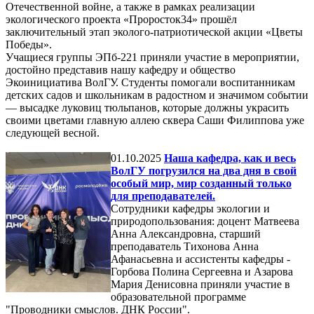
Отечественной войне, а также в рамках реализации
экологического проекта «Проросток34» прошёл
заключительный этап эколого-патриотической акции «Цветы
Победы».
Учащиеся группы ЭПб-221 приняли участие в мероприятии,
достойно представив нашу кафедру и общество
Экоинициатива ВолГУ. Студенты помогали воспитанникам
детских садов и школьникам в радостном и значимом событии
— высадке луковиц тюльпанов, которые должны украсить
своими цветами главную аллею сквера Саши Филиппова уже
следующей весной.
01.10.2025
Наша кафедра, как и весь
ВолГУ погрузился на два дня в свой
особый мир, мир созданный только
для преподавателей.
Сотрудники кафедры экологии и
природопользования: доцент Матвеева
Анна Александровна, старший
преподаватель Тихонова Анна
Афанасьевна и ассистенты кафедры -
Горбова Полина Сергеевна и Азарова
Мария Денисовна приняли участие в
образовательной программе
"Проводники смыслов. ДНК России".