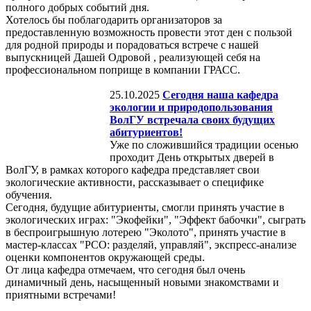
полного добрых событий дня.
Хотелось бы поблагодарить организаторов за
предоставленную возможность провести этот ден с пользой
для родной природы и порадоваться встрече с нашей
выпускницей Дашей Одровой , реализующей себя на
профессиональном поприще в компании ГРАСС.
25.10.2025
Сегодня наша кафедра
экологии и природопользования
ВолГУ встречала своих будущих
абитуриентов!
Уже по сложившийся традиции осенью
проходит День открытых дверей в
ВолГУ, в рамках которого кафедра представляет свои
экологические активности, рассказывает о специфике
обучения.
Сегодня, будущие абитуриенты, смогли принять участие в
экологических играх: "Экофейки", "Эффект бабочки", сыграть
в беспроигрышную лотерею "Эколото", принять участие в
мастер-классах "РСО: разделяй, управляй", экспресс-анализе
оценки компонентов окружающей среды.
От лица кафедра отмечаем, что сегодня был очень
динамичный день, насыщенный новыми знакомствами и
приятными встречами!