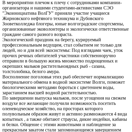
В мероприятии плечом к плечу с сотрудниками компании-
организатора и нашими студентами-активистами СЭО
"Экоинициатива ВолГУ" приняли участие учащиеся
Жирновского нефтяного техникума и Дубовского
Зооветколледжа блогеры, юные волгоградские спортсмены,
организованные эковолонтеры и экологически ответственные
граждане самого разного возраста.
Экологический праздник на берегу, курируемый
профессиональным ведущим, стал событием не только для
людей, но и для всей экосистемы: Под взглядами чаек, уток
прочих речных обитателей участники собственноручно
отправили в большую жизнь множество подрощенных и
окрепших мальков растительноядных рыб - сазана,
толстолобика, белого амура.
Восполнение поголовья этих рыб обеспечит нормализацию
материального обмена в водной экосистеме Волги, поможет
биологическими методами бороться с цветением воды,
зарастанием высшей водной растительностью.
По завершении выпуска мальков, после угощения на свежем
воздухе все желающие получили возможность посетить
оленеводческое хозяйство, на просторах которого
полувольным образом живут и активно размножаются 4 вида
копытных , а также обитают страусы, дикие индейки, кабаны
и белки. Общение с этими животными и наблюдение за
прекрасным закатом стали запоминающимся завершением