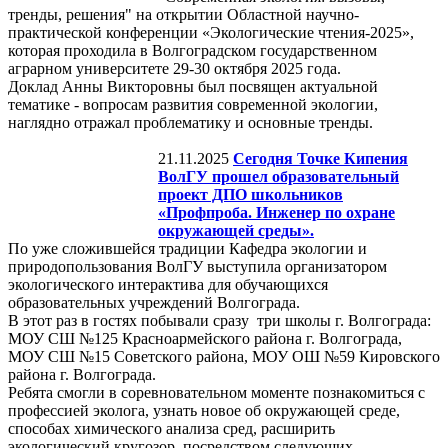
тренды, решения" на открытии Областной научно-
практической конференции «Экологические чтения-2025»,
которая проходила в Волгоградском государственном
аграрном университете 29-30 октября 2025 года.
Доклад Анны Викторовны был посвящен актуальной
тематике - вопросам развития современной экологии,
наглядно отражал проблематику и основные тренды.
21.11.2025
Сегодня Точке Кипения
ВолГУ прошел образовательный
проект ДПО школьников
«Профпроба. Инженер по охране
окружающей среды».
По уже сложившейся традиции Кафедра экологии и
природопользования ВолГУ выступила организатором
экологического интерактива для обучающихся
образовательных учреждений Волгограда.
В этот раз в гостях побывали сразу три школы г. Волгограда:
МОУ СШ №125 Красноармейского района г. Волгограда,
МОУ СШ №15 Советского района, МОУ ОШ №59 Кировского
района г. Волгограда.
Ребята смогли в соревновательном моменте познакомиться с
профессией эколога, узнать новое об окружающей среде,
способах химического анализа сред, расширить
экологический кругозор, посредством следующих