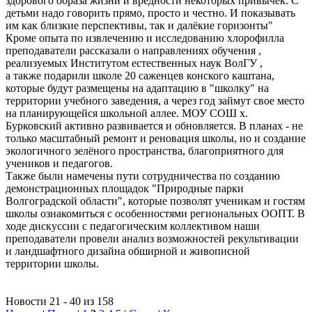
здорового образа жизни и вредности некоторых привычек. С
детьми надо говорить прямо, просто и честно. И показывать
им как близкие перспективы, так и далёкие горизонты"
Кроме опыта по извлечению и исследованию хлорофилла
преподаватели рассказали о направлениях обучения ,
реализуемых Институтом естественных наук ВолГУ ,
а также подарили школе 20 саженцев конского каштана,
которые будут размещены на адаптацию в "школку" на
территории учебного заведения, а через год займут свое место
на планирующейся школьной аллее. МОУ СОШ х.
Бурковский активно развивается и обновляется. В планах - не
только масштабный ремонт и реновация школы, но и создание
экологичного зелёного пространства, благоприятного для
учеников и педагогов.
Также были намечены пути сотрудничества по созданию
демонстрационных площадок "Природные парки
Волгоградской области", которые позволят ученикам и гостям
школы ознакомиться с особенностями региональных ООПТ. В
ходе дискуссии с педагогическим коллективом наши
преподаватели провели анализ возможностей рекультивации
и ландшафтного дизайна обширной и живописной
территории школы.
Новости 21 - 40 из 158