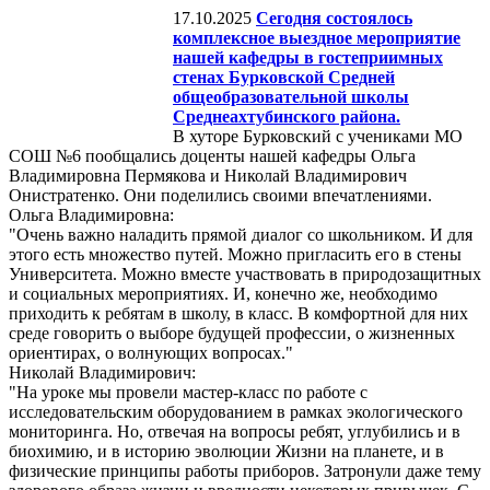
17.10.2025
Сегодня состоялось
комплексное выездное мероприятие
нашей кафедры в гостеприимных
стенах Бурковской Средней
общеобразовательной школы
Среднеахтубинского района.
В хуторе Бурковский с учениками МО
СОШ №6 пообщались доценты нашей кафедры Ольга
Владимировна Пермякова и Николай Владимирович
Онистратенко. Они поделились своими впечатлениями.
Ольга Владимировна:
"Очень важно наладить прямой диалог со школьником. И для
этого есть множество путей. Можно пригласить его в стены
Университета. Можно вместе участвовать в природозащитных
и социальных мероприятиях. И, конечно же, необходимо
приходить к ребятам в школу, в класс. В комфортной для них
среде говорить о выборе будущей профессии, о жизненных
ориентирах, о волнующих вопросах."
Николай Владимирович:
"На уроке мы провели мастер-класс по работе с
исследовательским оборудованием в рамках экологического
мониторинга. Но, отвечая на вопросы ребят, углубились и в
биохимию, и в историю эволюции Жизни на планете, и в
физические принципы работы приборов. Затронули даже тему