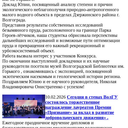
Доклад Юлии, посвященный анализу степени и причин
экологического неблагополучия природно-антропогенного
малого водного объекта в пределах Дзержинского района г.
Волгограда.
Представив результаты собственных исследований
безымянного пруда, расположенного на границе Парка
Героев-лётчиков, наша студентка обрисовала перспективы
дальнейших исследований и возможные пути оптимизации
пруда и превращения его важный рекреационный и
урбоэкосистемный объект.
Работа вызвала интерес у участников Конкурса.
По окончании выступлений докладчики и их научные
руководители посетили музей Волгоградской Библиотеки им.
Горького , ознакомившись с экспозицией, посвященной
экзотическим насекомым и геологической истории региона.
Поздравляем Юлию и ее научного руководителя, Николая
Владимировича Онистратенко с успехом!
10.02.2026
Сегодня в стенах ВолГУ
состоялось торжественное
награждение лауреатов Премии
«Признание» за вклад в развитие
добровольческого движения» .
Ежегодное праздничное вручение дипломов и
благодарственных писем представителям волонтерских