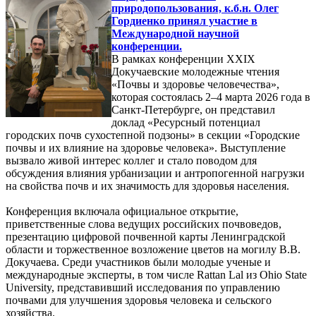
природопользования, к.б.н. Олег
Гордиенко принял участие в
Международной научной
конференции.
В рамках конференции XXIX
Докучаевские молодежные чтения
«Почвы и здоровье человечества»,
которая состоялась 2–4 марта 2026 года в
Санкт-Петербурге, он представил
доклад «Ресурсный потенциал
городских почв сухостепной подзоны» в секции «Городские
почвы и их влияние на здоровье человека». Выступление
вызвало живой интерес коллег и стало поводом для
обсуждения влияния урбанизации и антропогенной нагрузки
на свойства почв и их значимость для здоровья населения.
Конференция включала официальное открытие,
приветственные слова ведущих российских почвоведов,
презентацию цифровой почвенной карты Ленинградской
области и торжественное возложение цветов на могилу В.В.
Докучаева. Среди участников были молодые ученые и
международные эксперты, в том числе Rattan Lal из Ohio State
University, представивший исследования по управлению
почвами для улучшения здоровья человека и сельского
хозяйства.