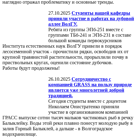
наглядно отражал проблематику и основные тренды.
27.10.2025
Студенты нашей кафедры
приняли участие в работах на дубовой
аллее ВолГУ.
Ребята из группы ЭПб-251 вместе с
группами ТБб-241 и ЭПб-231 в составе
большой команды первокурсников
Института естественных наук ВолГУ привели в порядок
лесосеменной участок - прочистили рядки, освободив их от
крупной травянистой растительности, прорыхлили почву в
приствольных кругах, оценили состояние дубочков.
Работы будут продолжены!
26.10.2025
Сотрудничество с
компанией GRASS на пользу природе
является уже многолетней доброй
традицией.
Сегодня студенты вместе с доцентом
Николаем Онистратенко приняли
участие в организованном компанией
ГРАСС выпуске сотни тысяч мальков частиковых рыб в речку
Балыклейку. Воды этой реки плавно понесут молодую рыбу в
залив Горный Балыклей, а дальше - в Волгоградское
водохранилище.