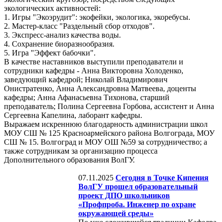
экологических активностей:
1. Игры "Экоэрудит": экофейки, экологика, экоребусы.
2. Мастер-класс "Раздельный сбор отходов".
3. Экспресс-анализ качества воды.
4. Сохранение биоразнообразия.
5. Игра "Эффект бабочки".
В качестве наставников выступили преподаватели и
сотрудники кафедры - Анна Викторовна Холоденко,
заведующий кафедрой; Николай Владимирович
Онистратенко, Анна Александровна Матвеева, доценты
кафедры; Анна Афанасьевна Тихонова, старший
преподаватель; Полина Сергеевна Горбова, ассистент и Анна
Сергеевна Капелина, лаборант кафедры.
Выражаем искреннюю благодарность администрации школ
МОУ СШ № 125 Красноармейского района Волгограда, МОУ
СШ № 15. Волгоград и МОУ ОШ №59 за сотрудничество; а
также сотрудникам за организацию процесса
Дополнительного образования ВолГУ.
07.11.2025
Сегодня в Точке Кипения
ВолГУ прошел образовательный
проект ДПО школьников
«Профпроба. Инженер по охране
окружающей среды»