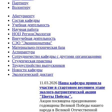
Партнеру
Волонтеру
Абитуриенту
Состав кафедры
Учебная деятельность
Научная работа
НОЦ РегионЭкология
Внеучебная деятельность
СЭО "Экоинициатива"
Материально-техническая база
Аспирантура
Сотрудничество кафедры с другими организациями
Студенческая практика
Трудоустройство выпускников
Новости кафедры
Экологический диктант
11.03.2026
Наша кафедра приняла
участие в стартовом весеннем этапе
эколого-патриотической акции
"Цветы Победы".
Акция посвящена празднованию
годовщины Великой Победы нашего
народа в Великой Отечественной