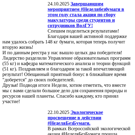
24.10.2025
Завершающим
мероприятием #Неделябезбумаги в
этом году стала акция по сбору
макулатуры среди студентов и
сотрудников ВолГУ!
Спешим поделиться результатами!
Благодаря вашей активной поддержке
нам удалось собрать 148 кг бумаги, которая теперь получит
вторую жизнь!
И по данным реестра у нас вышло целых два победителя!
Лидерство разделили Управление образовательных программ
(55 кг) и кафедра математического анализа и теории функций
(51 кг). Поздравляем и благодарим за такой впечатляющий
результат! Обещанный приятный бонус в ближайшее время
"доберется" до своих победителей.
Друзья! Подводя итоги Недели, хотим отметить, что вместе
мы с вами сделали большое дело для сохранения природы и
ресурсов нашей планеты. Спасибо каждому, кто принял
участие!
22.10.2025
Экологическое
просвещение в действии
#НеделяБезБумаги.
В рамках Всероссийской экологической
акции #НеделяБезБумаги прошла