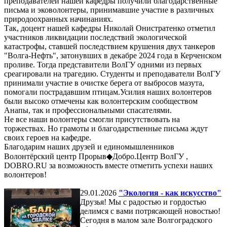
преподавателей нашей кафедры получили благодарственные
письма и эковолонтеры, принимавшие участие в различных
природоохранных начинаниях.
Так, доцент нашей кафедры Николай Онистратенко отметил
участников ликвидации последствий экологической
катастрофы, ставшей последствием крушения двух танкеров
"Волга-Нефть", затонувших в декабре 2024 года в Керченском
проливе. Тогда представители ВолГУ одними из первых
среагировали на трагедию. Студенты и преподаватели ВолГУ
принимали участие в очистке берега от выбросов мазута,
помогали пострадавшим птицам.Усилия наших волонтеров
были высоко отмечены как волонтерским сообществом
Анапы, так и профессиональными спасателями.
Не все наши волонтеры смогли присутствовать на
торжествах. Но грамоты и благодарственные письма ждут
своих героев на кафедре.
Благодарим наших друзей и единомышленников
Волонтёрский центр Прорыв◆Добро.Центр ВолГУ ,
DOBRO.RU за возможность вместе отметить успехи наших
волонтеров!
29.01.2026
"Экология - как искусство"
Друзья! Мы с радостью и гордостью
делимся с вами потрясающей новостью!
Сегодня в малом зале Волгоградского