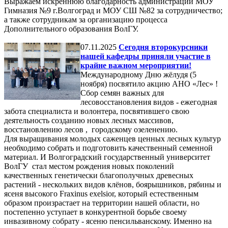
Выражаем искреннюю благодарность администрации МОУ
Гимназия №9 г.Волгоград и МОУ СШ №82 за сотрудничество;
а также сотрудникам за организацию процесса
Дополнительного образования ВолГУ.
07.11.2025
Сегодня второкурсники
нашей кафедры приняли участие в
крайне важном мероприятии!
Международному Дню жёлудя (5
ноября) посвятило акцию АНО «Лес» !
Сбор семян важных для
лесовосстановления видов - ежегодная
забота специалиста и волонтера, посвятившего свою
деятельность созданию новых лесных массивов,
восстановлению лесов , городскому озеленению.
Для выращивания молодых саженцев ценных лесных культур
необходимо собрать и подготовить качественный семенной
материал. И Волгоградский государственный университет
ВолГУ стал местом рождения новых поколений
качественных генетически благополучных древесных
растений - нескольких видов клёнов, боярышников, рябины и
ясеня высокого Fraxinus exelsior, который естественным
образом произрастает на территории нашей области, но
постепенно уступает в конкурентной борьбе своему
инвазивному собрату - ясеню пенсильванскому. Именно на