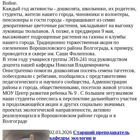
Войне.
Каждый год активисты - дошколята, школьники, их родители,
студенты, жители нашего города, чиновники и волонтеры,
пенсионеры и гости города - проращивают из семян
декоративные цветочные растения, закладывают на выгонку
луковицы тюльпанов. А позже, в преддверии 9 мая,
высаживают подрощенные растения на газоны и клумбы
нашего города. Традиционно торжественная акция по
озеленению Ворошиловского района Волгограда, к примеру,
проводится в сквере им. Саши Филиппова.
В этом году учащиеся группы ЭПб-241 под руководством
доцента нашей кафедры Николая Владимировича
Онистратенко помогли дошколятам посеять семена тагетесов,
побеседовали с ребятами, пообщались с представителями
педагогического и научного сообщества, Администрации
района и города, общественниками, посетили живой уголок
МОУ Центр развития ребенка № 9 . С большим энтузиазмом
наши студенты отнеслись к перспективе дальнейшего участия
в продолжающейся акции и других социально значимых
проектах экологической направленности, активно
реализующихся в Ворошиловском районе города и в
Волгограде
02.03.2026
Старший преподаватель
кафедры экологии и