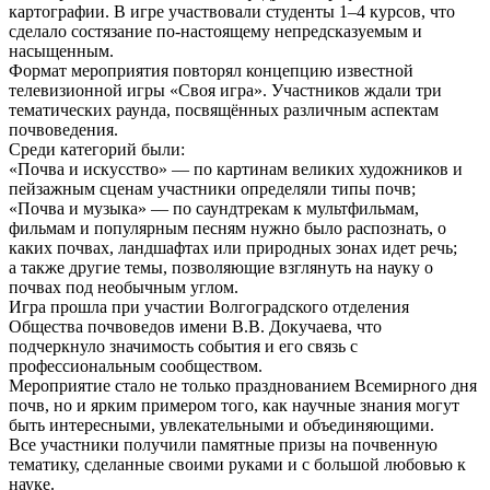
картографии. В игре участвовали студенты 1–4 курсов, что
сделало состязание по-настоящему непредсказуемым и
насыщенным.
Формат мероприятия повторял концепцию известной
телевизионной игры «Своя игра». Участников ждали три
тематических раунда, посвящённых различным аспектам
почвоведения.
Среди категорий были:
«Почва и искусство» — по картинам великих художников и
пейзажным сценам участники определяли типы почв;
«Почва и музыка» — по саундтрекам к мультфильмам,
фильмам и популярным песням нужно было распознать, о
каких почвах, ландшафтах или природных зонах идет речь;
а также другие темы, позволяющие взглянуть на науку о
почвах под необычным углом.
Игра прошла при участии Волгоградского отделения
Общества почвоведов имени В.В. Докучаева, что
подчеркнуло значимость события и его связь с
профессиональным сообществом.
Мероприятие стало не только празднованием Всемирного дня
почв, но и ярким примером того, как научные знания могут
быть интересными, увлекательными и объединяющими.
Все участники получили памятные призы на почвенную
тематику, сделанные своими руками и с большой любовью к
науке.