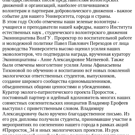
движений и организаций, наиболее отличившимся
волонтерам и партнерам добровольческого движения - важное
событие для нашего Университета, города и страны.
В этом году Особо отмечены наши зеленые волонтеры -
учащиеся и преподаватели нашей кафедры, нашего Института
естественных наук , студенческого волонтерского движения
Экоинициатива ВолГУ . Проректор по воспитательной работе
и молодежной политике Павел Павлович Переходов от лица
руководства Университета высоко оценил усилия наших
эковолонтеров, что подтвердила награда, врученная куратору
Экоинициативы - Анне Александровне Матвеевой. Также
были отмечены многолетние усилия Анны Афанасьевны
Тихоновой по обучению и воспитанию всё новых поколений
экологически ответственных студентов, выпускников,
создание широкого сообщества единомышленников,
объединенных общими ценностями и убеждениями.
Куратор эколого-патриотического проекта Проросток ,
постоянный партнер и идейный вдохновитель многих наших
совместных озеленительских инициатив Владимир Ерофеев
выступил с приветственным словом. Владимиру
Александровичу было вручено благодарственное письмо. Из
его рук дипломы получили студенты, принимавшие участие в
мероприятиях по озеленению нашего города в рамках акций
#Проросток_34 и иных экологических проектов. Из рук