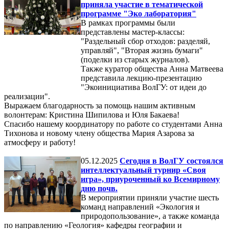
приняла участие в тематической
программе "Эко лаборатория"
В рамках программы были
представлены мастер-классы:
"Раздельный сбор отходов: разделяй,
управляй", "Вторая жизнь бумаги"
(поделки из старых журналов).
Также куратор общества Анна Матвеева
представила лекцию-презентацию
"Экоинициатива ВолГУ: от идеи до
реализации".
Выражаем благодарность за помощь нашим активным
волонтерам: Кристина Шипилова и Юля Бакаева!
Спасибо нашему координатору по работе со студентами Анна
Тихонова и новому члену общества Мария Азарова за
атмосферу и работу!
05.12.2025
Сегодня в ВолГУ состоялся
интеллектуальный турнир «Своя
игра», приуроченный ко Всемирному
дню почв.
В мероприятии приняли участие шесть
команд направлений «Экология и
природопользование», а также команда
по направлению «Геология» кафедры географии и