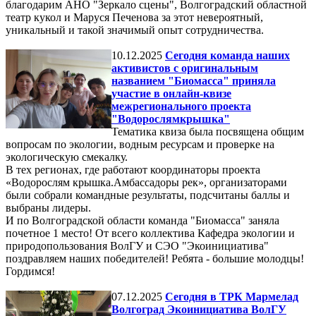
благодарим АНО "Зеркало сцены", Волгоградский областной
театр кукол и Маруся Печенова за этот невероятный,
уникальный и такой значимый опыт сотрудничества.
10.12.2025
Сегодня команда наших
активистов с оригинальным
названием "Биомасса" приняла
участие в онлайн-квизе
межрегионального проекта
"Водорослямкрышка"
Тематика квиза была посвящена общим
вопросам по экологии, водным ресурсам и проверке на
экологическую смекалку.
В тех регионах, где работают координаторы проекта
«Водорослям крышка.Амбассадоры рек», организаторами
были собрали командные результаты, подсчитаны баллы и
выбраны лидеры.
И по Волгоградской области команда "Биомасса" заняла
почетное 1 место! От всего коллектива Кафедра экологии и
природопользования ВолГУ и СЭО "Экоинициатива"
поздравляем наших победителей! Ребята - большие молодцы!
Гордимся!
07.12.2025
Сегодня в ТРК Мармелад
Волгоград Экоинициатива ВолГУ