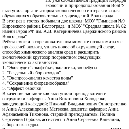
По уже сложившейся традиции Кафедра
экологии и природопользования ВолГУ
выступила организатором экологического интерактива для
обучающихся образовательных учреждений Волгограда.
В этот раз в гостях побывали две школы: МОУ "Гимназия №9
Кировского района Волгограда" и МОУ "Средняя школа № 82
имени Героя РФ им. А.В. Катериничева Дзержинского района
Волгограда"
Ребята смогли в соревновательном моменте познакомиться с
профессией эколога, узнать новое об окружающей среде,
способах химического анализа сред и расширить
экологический кругозор посредством следующих
экологических активностей:
1. "Экоэрудит": экофейки, экологика, экоребусы
2. "Раздельный сбор отходов"
3. "Экспресс-анализ качества воды"
4. "Сохранение биоразнообразия"
5. "Эффект бабочки"
В качестве наставников выступили преподаватели и
сотрудники кафедры - Анна Викторовна Холоденко,
заведующий кафедрой; Николай Владимирович Онистратенко
и Анна Александровна Матвеева, доценты кафедры; Анна
Афанасьевна Тихонова, старший преподаватель; Полина
Сергеевна Горбова, ассистент и Анна Сергеевна Капелина,
лаборант кафедры.