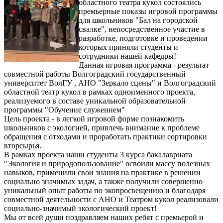
областного театра кукол состоялись
премьерные показы игровой программы
для школьников "Бал на городской
свалке", непосредственное участие в
разработке, подготовке и проведении
которых приняли студенты и
сотрудники нашей кафедры!
Данная игровая программа - результат
совместной работы Волгоградский государственный
университет ВолГУ , АНО "Зеркало сцены" и Волгоградский
областной театр кукол в рамках одноименного проекта,
реализуемого в составе уникальной образовательной
программы "Обучение служением"
Цель проекта - в легкой игровой форме познакомить
школьников с экологией, привлечь внимание к проблеме
обращения с отходами и проработать практики сортировки
вторсырья.
В рамках проекта наши студенты 3 курса бакалавриата
"Экология и природопользование" освоили массу полезных
навыков, применили свои знания на практике в решении
социально значимых задач, а также получили совершенно
уникальный опыт работы по экопросвещению и благодаря
совместной деятельности с АНО и Театром кукол реализовали
социально-значимый экологический проект!
Мы от всей души поздравляем наших ребят с премьерой и