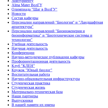
Абитуриенту
Alma Mater ВолГУ
Олимпиада "Шаг в ВолГУ"
Новости
Состав кафедры
Персоналии направлений "Биология" и "Ландшафтная
архитектура"
Персоналии направлений "Биоинженерия и
биоинформатика" и "Биотехнические системы и
технологии"
Учебная деятельность
Научная деятельность
Конференции
Научно-методические публикации кафедры
Профориентационная деятельность
Клуб "КЛЕН"
Кружок "Юный биолог"
Воспитательная работа
Научно-образовательная инфраструктура
Студенческая практика
Студенческая жизнь
Материально-техническая база
Наши партнеры
Выпускники
В нашей памяти их имена