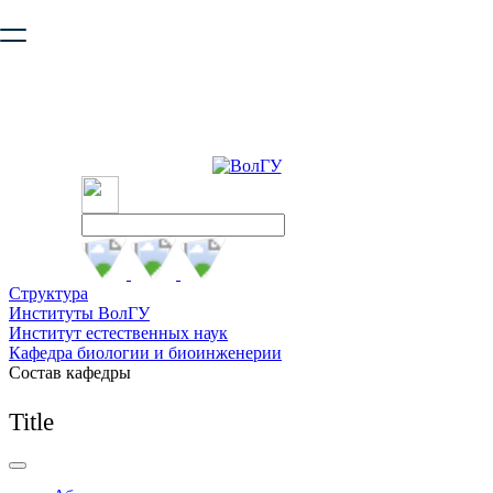
Ваш браузер устарел и не обеспечивает полноценную и
безопасную работу с сайтом. Пожалуйста
обновите браузер
,
чтобы улучшить взаимодействие с сайтом.
Структура
Институты ВолГУ
Институт естественных наук
Кафедра биологии и биоинженерии
Состав кафедры
Title