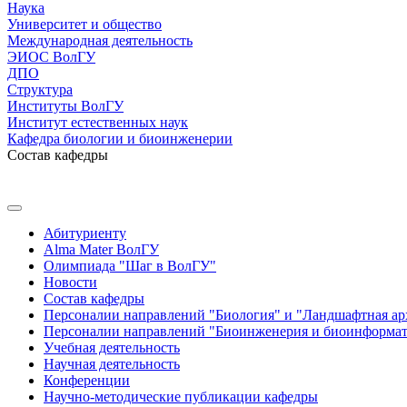
Наука
Университет и общество
Международная деятельность
ЭИОС ВолГУ
ДПО
Структура
Институты ВолГУ
Институт естественных наук
Кафедра биологии и биоинженерии
Состав кафедры
Абитуриенту
Alma Mater ВолГУ
Олимпиада "Шаг в ВолГУ"
Новости
Состав кафедры
Персоналии направлений "Биология" и "Ландшафтная ар
Персоналии направлений "Биоинженерия и биоинформати
Учебная деятельность
Научная деятельность
Конференции
Научно-методические публикации кафедры