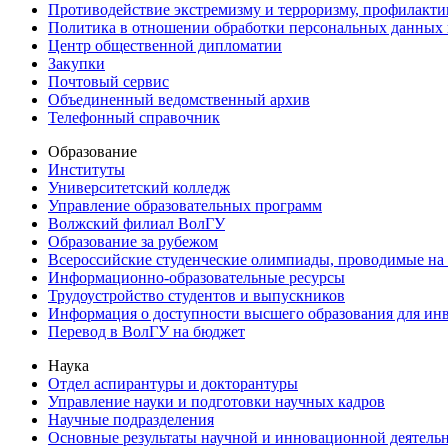
Противодействие экстремизму и терроризму, профилакти
Политика в отношении обработки персональных данных
Центр общественной дипломатии
Закупки
Почтовый сервис
Объединенный ведомственный архив
Телефонный справочник
Образование
Институты
Университетский колледж
Управление образовательных программ
Волжский филиал ВолГУ
Образование за рубежом
Всероссийские студенческие олимпиады, проводимые на
Информационно-образовательные ресурсы
Трудоустройство студентов и выпускников
Информация о доступности высшего образования для ин
Перевод в ВолГУ на бюджет
Наука
Отдел аспирантуры и докторантуры
Управление науки и подготовки научных кадров
Научные подразделения
Основные результаты научной и инновационной деятель