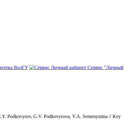
иотека ВолГУ
Сервис "Личный
na, I.Y. Podkovyrov, G.V. Podkovyrova, V.A. Semenyutina // Key