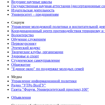
Ведущие научные школы
Государственная научная аттестация (диссертационные с
Издательская деятельность
Университет – предприятиям
Социум
Управление молодежной политики и воспитательной дея
Координационный центр противодействия терроризму и 
Волонтерство
Обучение служением
Первокурснику
Этический кодекс
Творческие клубы, организации
Здоровье и спорт
Студенческое самоуправление
Общежитие
"Единое окно" по поддержке молодых семей
Медиа
Управление информационной политики
Радио "УТРо ВолГУ"
Газета "Форум. Университетский проспект,100"
Объявления