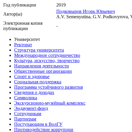
Год публикации
2019
Подковыров Игорь Юрьевич
Автор(ы)
A.V. Semenyutina, G.V. Podkovyrova, 
Электронная копия
-
публикации
Университет
Ректорат
Структура университета
Международное сотрудничество
Культура, искусство, творчество
Направления деятельности
Общественные организации
Спорт и здоровье
Социальная поддержка
Программа устойчивого развития
Сведения о доходах
Символика
Экскурсионно-музейный комплекс
Эндаумент-фонд
Сотрудникам
Партнерам
Поступающим в ВолГУ
Противодействие коррупции