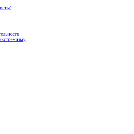
оветы)
тельности
экстремизму