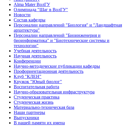
Alma Mater ВолГУ
Олимпиада "Шаг в ВолГУ"
Новости
Состав кафедры
Персоналии направлений "Биология" и "Ландшафтная
архитектура"
Персоналии направлений "Биоинженерия и
биоинформатика" и "Биотехнические системы и
технологии"
Учебная деятельность
Научная деятельность
Конференции
Научно-методические публикации кафедры
Профориентационная деятельность
Клуб "КЛЕН"
Кружок "Юный биолог"
Воспитательная работа
Научно-образовательная инфраструктура
Студенческая практика
Студенческая жизнь
Материально-техническая база
Наши партнеры
Выпускники
В нашей памяти их имена