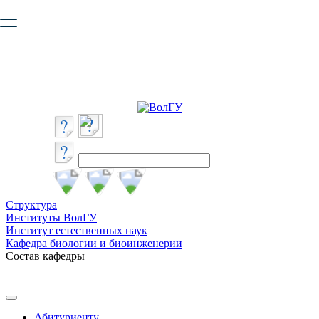
Ваш браузер устарел и не обеспечивает полноценную и
безопасную работу с сайтом. Пожалуйста
обновите браузер
,
чтобы улучшить взаимодействие с сайтом.
Структура
Институты ВолГУ
Институт естественных наук
Кафедра биологии и биоинженерии
Состав кафедры
Абитуриенту