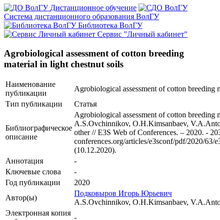
Дистанционное обучение
Система дистанционного образования ВолГУ
Библиотека ВолГУ
Сервис "Личный кабинет"
Agrobiological assessment of cotton breeding
material in light chestnut soils
Наименование
Agrobiological assessment of cotton breeding ma
публикации
Тип публикации
Статья
Agrobiological assessment of cotton breeding mat
A.S.Ovchinnikov, O.H.Kimsanbaev, V.A.Anto
Библиографическое
other // E3S Web of Conferences. – 2020. - 2
описание
conferences.org/articles/e3sconf/pdf/2020/63
(10.12.2020).
Аннотация
-
Ключевые cлова
-
Год публикации
2020
Подковыров Игорь Юрьевич
Автор(ы)
A.S.Ovchinnikov, O.H.Kimsanbaev, V.A.Anto
Электронная копия
-