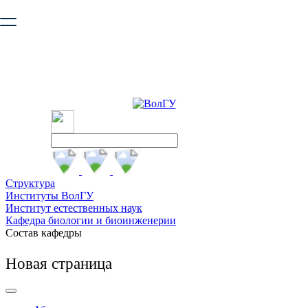
Ваш браузер устарел и не обеспечивает полноценную и
безопасную работу с сайтом. Пожалуйста
обновите браузер
,
чтобы улучшить взаимодействие с сайтом.
Структура
Институты ВолГУ
Институт естественных наук
Кафедра биологии и биоинженерии
Состав кафедры
Новая страница