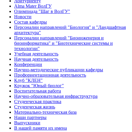
Абитуриенту
Alma Mater ВолГУ
Олимпиада "Шаг в ВолГУ"
Новости
Состав кафедры
Персоналии направлений "Биология" и "Ландшафтная
архитектура"
Персоналии направлений "Биоинженерия и
биоинформатика" и "Биотехнические системы и
технологии"
Учебная деятельность
Научная деятельность
Конференции
Научно-методические публикации кафедры
Профориентационная деятельность
Клуб "КЛЕН"
Кружок "Юный биолог"
Воспитательная работа
Научно-образовательная инфраструктура
Студенческая практика
Студенческая жизнь
Материально-техническая база
Наши партнеры
Выпускники
В нашей памяти их имена