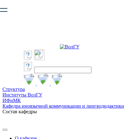
Ваш браузер устарел и не обеспечивает полноценную и
безопасную работу с сайтом. Пожалуйста
обновите браузер
,
чтобы улучшить взаимодействие с сайтом.
Структура
Институты ВолГУ
ИФиМК
Кафедра иноязычной коммуникации и лингводидактики
Состав кафедры
О кафедре