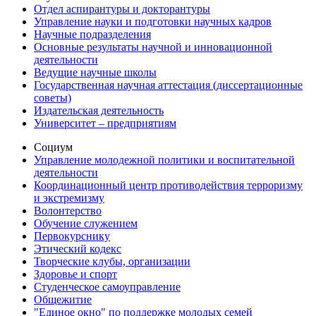
Отдел аспирантуры и докторантуры
Управление науки и подготовки научных кадров
Научные подразделения
Основные результаты научной и инновационной
деятельности
Ведущие научные школы
Государственная научная аттестация (диссертационные
советы)
Издательская деятельность
Университет – предприятиям
Социум
Управление молодежной политики и воспитательной
деятельности
Координационный центр противодействия терроризму
и экстремизму
Волонтерство
Обучение служением
Первокурснику
Этический кодекс
Творческие клубы, организации
Здоровье и спорт
Студенческое самоуправление
Общежитие
"Единое окно" по поддержке молодых семей