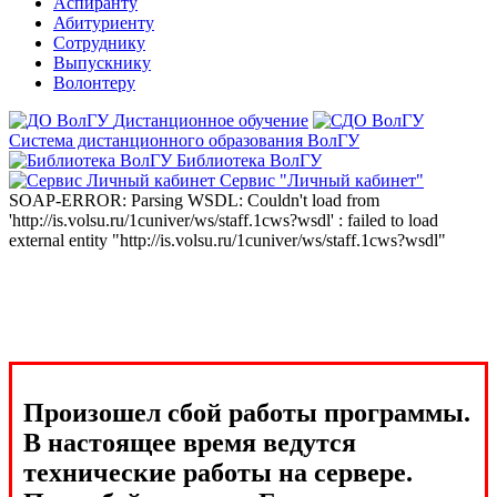
Аспиранту
Абитуриенту
Сотруднику
Выпускнику
Волонтеру
Дистанционное обучение
Система дистанционного образования ВолГУ
Библиотека ВолГУ
Сервис "Личный кабинет"
SOAP-ERROR: Parsing WSDL: Couldn't load from
'http://is.volsu.ru/1cuniver/ws/staff.1cws?wsdl' : failed to load
external entity "http://is.volsu.ru/1cuniver/ws/staff.1cws?wsdl"
Произошел сбой работы программы.
В настоящее время ведутся
технические работы на сервере.