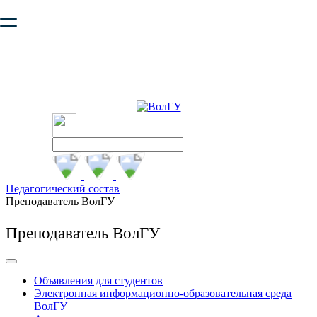
Ваш браузер устарел и не обеспечивает полноценную и
безопасную работу с сайтом. Пожалуйста
обновите браузер
,
чтобы улучшить взаимодействие с сайтом.
Педагогический состав
Преподаватель ВолГУ
Преподаватель ВолГУ
Объявления для студентов
Электронная информационно-образовательная среда
ВолГУ