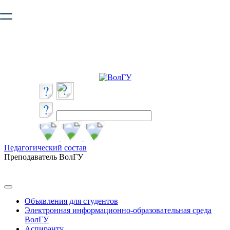
Ваш браузер устарел и не обеспечивает полноценную и
безопасную работу с сайтом. Пожалуйста
обновите браузер
,
чтобы улучшить взаимодействие с сайтом.
Педагогический состав
Преподаватель ВолГУ
Объявления для студентов
Электронная информационно-образовательная среда
ВолГУ
Аспиранту