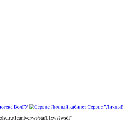
иотека ВолГУ
Сервис "Личный
volsu.ru/1cuniver/ws/staff.1cws?wsdl"