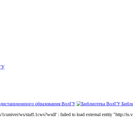
ГУ
 дистанционного образования ВолГУ
Библ
niver/ws/staff.1cws?wsdl' : failed to load external entity "http://is.