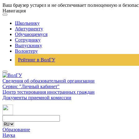
Ваш браузер устарел и не обеспечивает полноценную и безопа
Навигация
Школьнику
Абитуриенту
Обучающемуся
Сотруднику
Выпускнику
Волонтеру
Рейтинг в ВолГУ
Сведения об образовательной организации
Сервис "Личный кабинет"
Центр тестирования иностранных граждан
Документы приемной комиссии
Образование
Наука