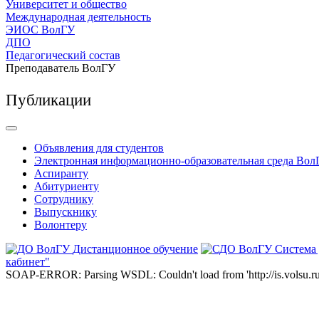
Университет и общество
Международная деятельность
ЭИОС ВолГУ
ДПО
Педагогический состав
Преподаватель ВолГУ
Публикации
Объявления для студентов
Электронная информационно-образовательная среда Вол
Аспиранту
Абитуриенту
Сотруднику
Выпускнику
Волонтеру
Дистанционное обучение
Система
кабинет"
SOAP-ERROR: Parsing WSDL: Couldn't load from 'http://is.volsu.ru/1cu