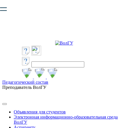
Ваш браузер устарел и не обеспечивает полноценную и
безопасную работу с сайтом. Пожалуйста
обновите браузер
,
чтобы улучшить взаимодействие с сайтом.
Педагогический состав
Преподаватель ВолГУ
Объявления для студентов
Электронная информационно-образовательная среда
ВолГУ
Аспиранту