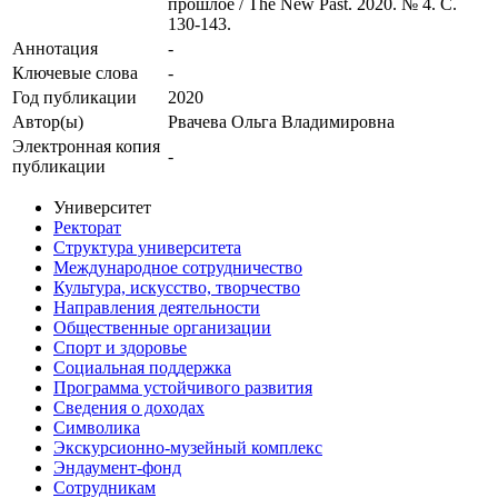
прошлое / The New Past. 2020. № 4. С.
130-143.
Аннотация
-
Ключевые cлова
-
Год публикации
2020
Автор(ы)
Рвачева Ольга Владимировна
Электронная копия
-
публикации
Университет
Ректорат
Структура университета
Международное сотрудничество
Культура, искусство, творчество
Направления деятельности
Общественные организации
Спорт и здоровье
Социальная поддержка
Программа устойчивого развития
Сведения о доходах
Символика
Экскурсионно-музейный комплекс
Эндаумент-фонд
Сотрудникам