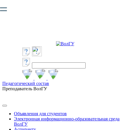
Ваш браузер устарел и не обеспечивает полноценную и
безопасную работу с сайтом. Пожалуйста
обновите браузер
,
чтобы улучшить взаимодействие с сайтом.
Педагогический состав
Преподаватель ВолГУ
Объявления для студентов
Электронная информационно-образовательная среда
ВолГУ
Аспиранту