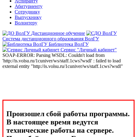
Аспиранту
Абитуриенту
Сотруднику
Выпускнику
Волонтеру
Дистанционное обучение
Система дистанционного образования ВолГУ
Библиотека ВолГУ
Сервис "Личный кабинет"
SOAP-ERROR: Parsing WSDL: Couldn't load from
'http://is.volsu.ru/1cuniver/ws/staff.1cws?wsdl' : failed to load
external entity "http://is.volsu.ru/1cuniver/ws/staff.1cws?wsdl"
Произошел сбой работы программы.
В настоящее время ведутся
технические работы на сервере.