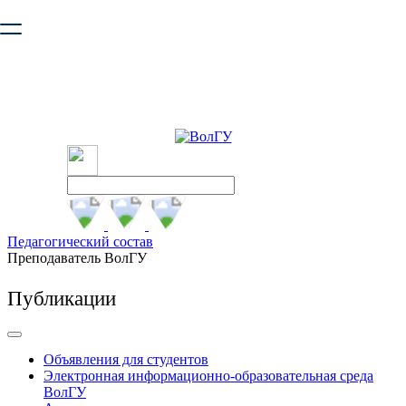
Ваш браузер устарел и не обеспечивает полноценную и
безопасную работу с сайтом. Пожалуйста
обновите браузер
,
чтобы улучшить взаимодействие с сайтом.
Педагогический состав
Преподаватель ВолГУ
Публикации
Объявления для студентов
Электронная информационно-образовательная среда
ВолГУ