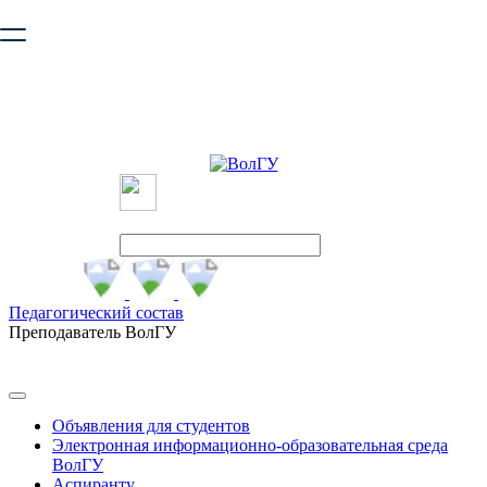
Ваш браузер устарел и не обеспечивает полноценную и
безопасную работу с сайтом. Пожалуйста
обновите браузер
,
чтобы улучшить взаимодействие с сайтом.
Педагогический состав
Преподаватель ВолГУ
Объявления для студентов
Электронная информационно-образовательная среда
ВолГУ
Аспиранту