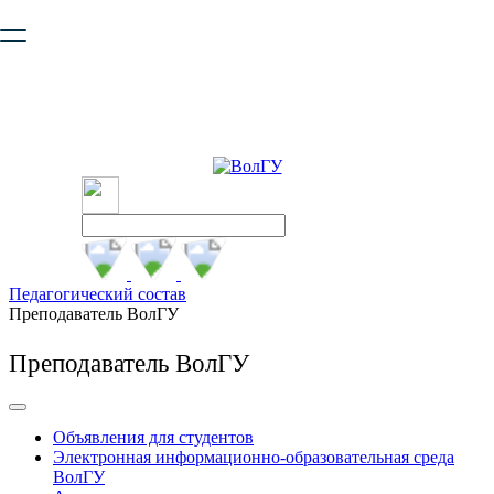
Ваш браузер устарел и не обеспечивает полноценную и
безопасную работу с сайтом. Пожалуйста
обновите браузер
,
чтобы улучшить взаимодействие с сайтом.
Педагогический состав
Преподаватель ВолГУ
Преподаватель ВолГУ
Объявления для студентов
Электронная информационно-образовательная среда
ВолГУ