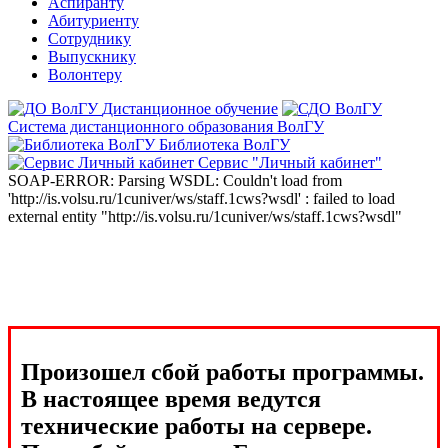
Аспиранту
Абитуриенту
Сотруднику
Выпускнику
Волонтеру
Дистанционное обучение
Система дистанционного образования ВолГУ
Библиотека ВолГУ
Сервис "Личный кабинет"
SOAP-ERROR: Parsing WSDL: Couldn't load from
'http://is.volsu.ru/1cuniver/ws/staff.1cws?wsdl' : failed to load
external entity "http://is.volsu.ru/1cuniver/ws/staff.1cws?wsdl"
Произошел сбой работы программы.
В настоящее время ведутся
технические работы на сервере.