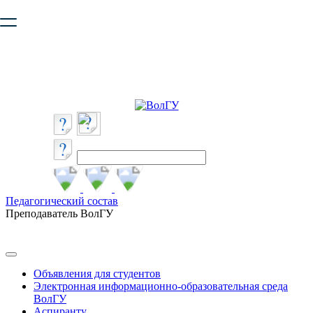
Ваш браузер устарел и не обеспечивает полноценную и
безопасную работу с сайтом. Пожалуйста
обновите браузер
,
чтобы улучшить взаимодействие с сайтом.
Педагогический состав
Преподаватель ВолГУ
Объявления для студентов
Электронная информационно-образовательная среда
ВолГУ
Аспиранту