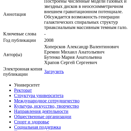
Построены численные модели газовых и
звездных дисков в неосесимметричном
внешнем гравитационном потенциале.
Аннотация
Обсуждается возможность генерации
галактических спиральных структур
триаксиальным массивным темным гало.
Ключевые cлова
-
Год публикации
2008
Хоперсков Александр Валентинович
Еремин Михаил Анатольевич
Автор(ы)
Бутенко Мария Анатольевна
Храпов Сергей Сергеевич
Электронная копия
Загрузить
публикации
Университет
Ректорат
Структура университета
Международное сотрудничество
Культура, искусство, творчество
Направления деятельности
Общественные организации
Спорт и здоровье
Социальная поддержка